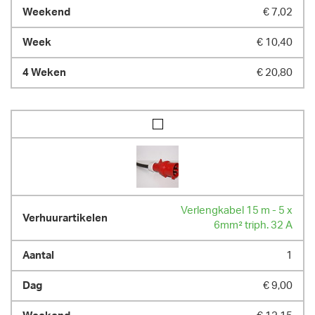
€ 7,02
€ 10,40
€ 20,80
Verlengkabel 15 m - 5 x
6mm² triph. 32 A
1
€ 9,00