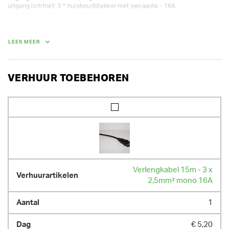
uitgang lichtnet: 3 * huishoudstekker met penaarde - 16A

Tijdelijke elektrische installaties dienen na montage gekeurd te worden 
door een erkende instantie. Alvorens eindverbruikers te schakelen, 
zeker de spanning op de stopcontacten controleren.
LEES MEER
GEWICHT
3.00 kg
VERHUUR TOEBEHOREN
Verlengkabel 15m - 3 x
2,5mm² mono 16A
1
€ 5,20