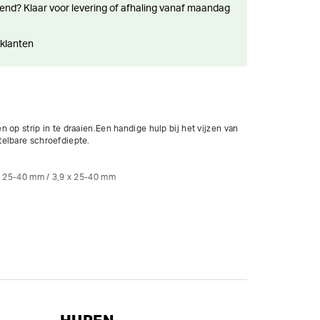
 klanten
 op strip in te draaien.Een handige hulp bij het vijzen van 
elbare schroefdiepte.

x 25-40 mm / 3,9 x 25-40 mm

nt"

 nr.2 (136,4 mm), 1 Kunststof koffer