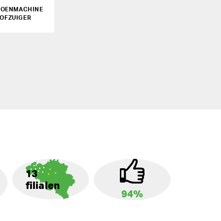
BOENMACHINE
TOFZUIGER
13
filialen
94%