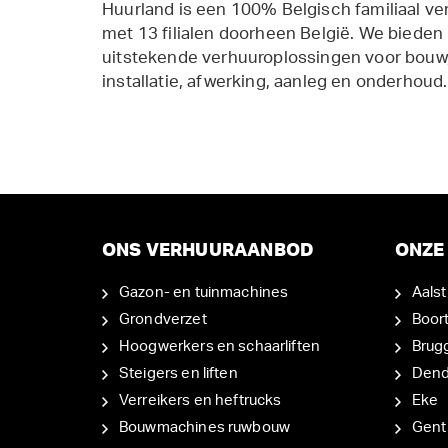
Huurland is een 100% Belgisch familiaal ve
met 13 filialen doorheen België. We bieden
uitstekende verhuuroplossingen voor bouw,
installatie, afwerking, aanleg en onderhoud.
ONS VERHUURAANBOD
ONZE 
Gazon- en tuinmachines
Aalst
Grondverzet
Boor
Hoogwerkers en schaarliften
Brug
Steigers en liften
Den
Verreikers en heftrucks
Eke
Bouwmachines ruwbouw
Gent