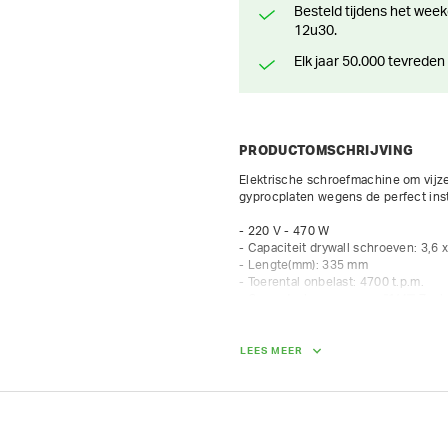
Besteld tijdens het weekend? Klaar voor levering of afhaling vanaf maandag
12u30.
Elk jaar 50.000 tevreden
PRODUCTOMSCHRIJVING
Elektrische schroefmachine om vijzen
gyprocplaten wegens de perfect inst
- 220 V - 470 W

- Capaciteit drywall schroeven: 3,6 
- Lengte(mm): 335 mm

- Toerental onbelast: 4700 t.p.m.

- Gereedschapsopname: "1/4"" Zeska
- Standaard toebehoren: 1 Philipsbit
LEES MEER
GEWICHT
1.70 kg