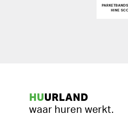
PARKETBAND
HINE SC
HU
URLAND
waar huren werkt.