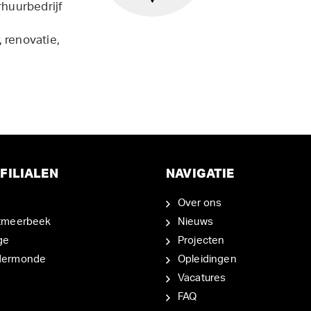
rhuurbedrijf
 renovatie,
FILIALEN
NAVIGATIE
Over ons
tmeerbeek
Nieuws
ge
Projecten
dermonde
Opleidingen
Vacatures
FAQ