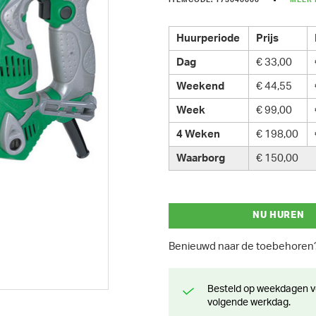
ITEMCODE: 173040000
MEER 
Huurperiode
Prijs
Dag
€ 33,00
Weekend
€ 44,55
Week
€ 99,00
4 Weken
€ 198,00
Waarborg
€ 150,00
NU HUREN
Benieuwd naar de toebehore
Besteld op weekdagen voor 13 uur? Klaar voor levering of afhaling de
volgende werkdag.