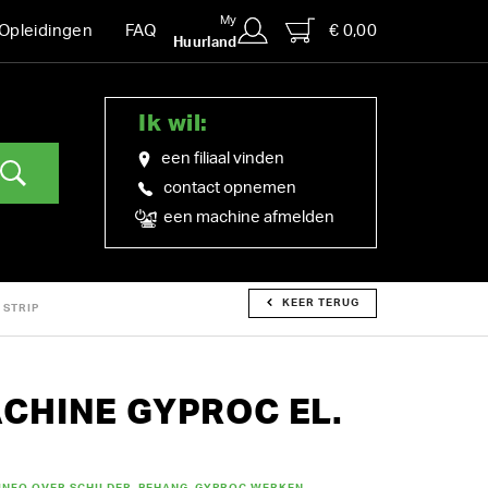
My
€ 0,00
Opleidingen
FAQ
Huurland
Ik wil:
een filiaal vinden
contact opnemen
een machine afmelden
KEER TERUG
 STRIP
CHINE GYPROC EL.