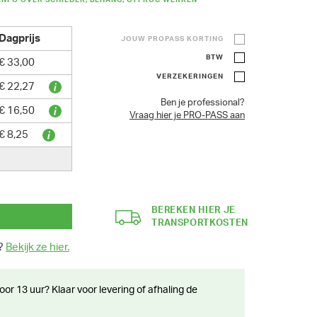
INFO OVER SCHILDER, BEHANG, GYPROC WERKEN
Dagprijs
JOUW PROPASS KORTING
BTW
€ 33,00
VERZEKERINGEN
€ 22,27
Ben je professional?
€ 16,50
Vraag hier je PRO-PASS aan
€ 8,25
BEREKEN HIER JE
TRANSPORTKOSTEN
n?
Bekijk ze hier.