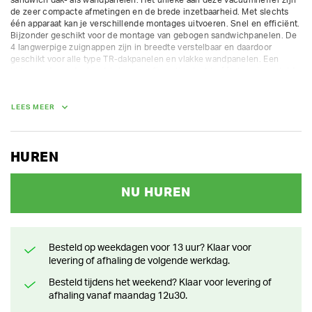
de zeer compacte afmetingen en de brede inzetbaarheid. Met slechts 
één apparaat kan je verschillende montages uitvoeren. Snel en efficiënt. 
Bijzonder geschikt voor de montage van gebogen sandwichpanelen. De 
4 langwerpige zuignappen zijn in breedte verstelbaar en daardoor 
geschikt voor alle type TR-dakpanelen en vlakke wandpanelen. Een 
bijkomend voordeel is dat deze configuratie slechts één keer ingesteld 
hoeft te worden. Dat draagt bij aan een snelle montage.

Deze vacuum hefunit kan je online huren, maar is bij afhalen enkel 
LEES MEER
beschikbaar in het depot Huurland XL in Nazareth.

Hijsvermogen: 160-200 kg

Max. lengte panelen dak: 8 m

HUREN
Max. lengte panelen wand: 10 m

Eigen gewicht: 80-85 kg

NU HUREN
AFMETINGEN (L X BR X H):
100 cm x 50 cm x 120 cm
Besteld op weekdagen voor 13 uur? Klaar voor
GEWICHT
levering of afhaling de volgende werkdag.
150.00 kg
Besteld tijdens het weekend? Klaar voor levering of
afhaling vanaf maandag 12u30.