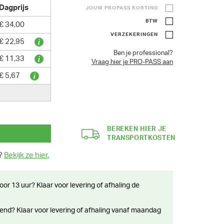
Dagprijs
JOUW PROPASS KORTING
BTW
€ 34,00
VERZEKERINGEN
€ 22,95
Ben je professional?
€ 11,33
Vraag hier je PRO-PASS aan
€ 5,67
BEREKEN HIER JE
TRANSPORTKOSTEN
n?
Bekijk ze hier.