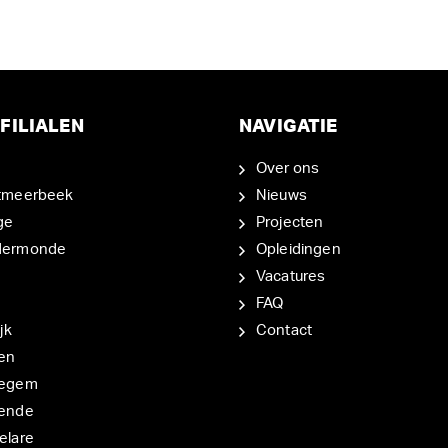
FILIALEN
NAVIGATIE
Over ons
tmeerbeek
Nieuws
ge
Projecten
dermonde
Opleidingen
Vacatures
FAQ
jk
Contact
en
degem
ende
elare