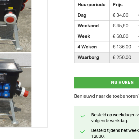
Huurperiode
Prijs
Dag
€ 34,00
Weekend
€ 45,90
Week
€ 68,00
4 Weken
€ 136,00
Waarborg
€ 250,00
NU HUREN
Benieuwd naar de toebehore
Besteld op weekdagen voor 13 uur? Klaar voor levering of afhaling de
volgende werkdag.
Besteld tijdens het weekend? Klaar voor levering of afhaling vanaf maandag
12u30.