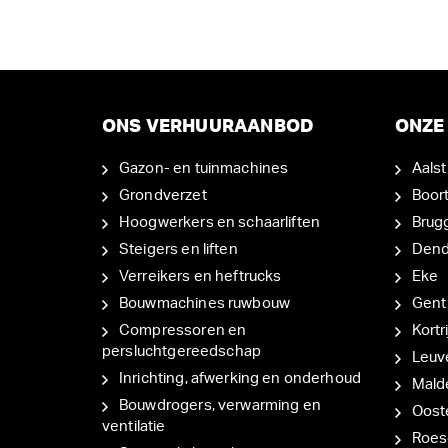
ONS VERHUURAANBOD
ONZE 
Gazon- en tuinmachines
Aalst
Grondverzet
Boor
Hoogwerkers en schaarliften
Brug
Steigers en liften
Den
Verreikers en heftrucks
Eke
Bouwmachines ruwbouw
Gent
Compressoren en
Kortri
persluchtgereedschap
Leuv
Inrichting, afwerking en onderhoud
Mal
Bouwdrogers, verwarming en
Oost
ventilatie
Roes