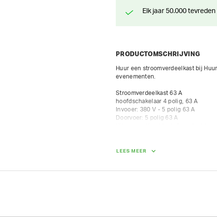
Elk jaar 50.000 tevreden
PRODUCTOMSCHRIJVING
Huur een stroomverdeelkast bij Huurl
evenementen.

Stroomverdeelkast 63 A

hoofdschakelaar 4 polig, 63 A

Invooer: 380 V - 5 polig 63 A

Doorvoer: 5 polig 63 A

Uitgangen Krachtnet: 3 contactdozen 
Uitgangen lichtnet: 6 contactdozen 
A

differenteelschakelaar 0.30 mA

LEES MEER
Tijdelijke elektrische installaties 
instantie. Alvorens eindverbruikers
controleren.