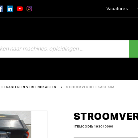
Vacatures
EELKASTEN EN VERLENGKABELS
STROOMVERDEELKAST 63A
STROOMVER
ITEMCODE: 193040000