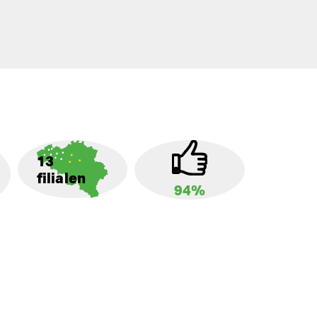
13
filialen
94%