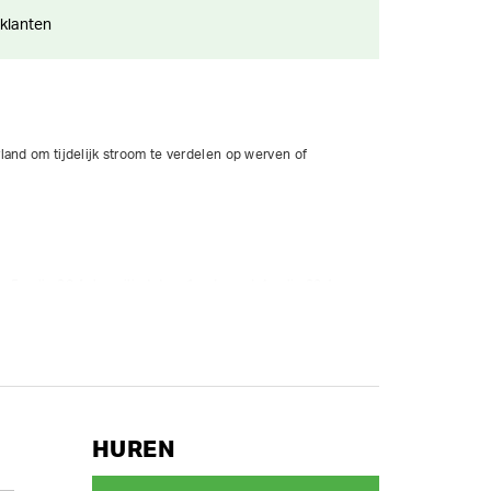
 klanten
and om tijdelijk stroom te verdelen op werven of 
5 polig 32 A, beveiligd door 1 automaat 4 polig 32 A.

2 polig met penaarde 16 A, beveiligd per 2 contactdozen 16 
dienen na montage gekeurd te worden door een erkende 
 te schakelen, zeker de spanning op de stopcontacten 
HUREN