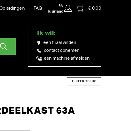
My
€ 0,00
Opleidingen
FAQ
Huurland
Ik wil:
een filiaal vinden
contact opnemen
een machine afmelden
KEER TERUG
DEELKAST 63A