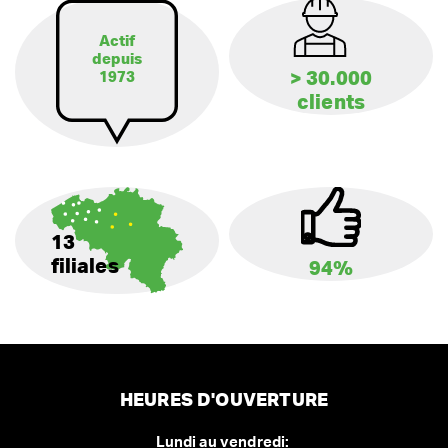
Actif
depuis
> 30.000
1973
clients
13
filiales
94%
HEURES D'OUVERTURE
Lundi au vendredi: