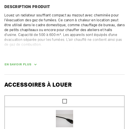
DESCRIPTION PRODUIT
Louez un radiateur soufflant compact au mazout avec cheminée pour 
l'évacuation des gaz de fumées. Ce canon à chaleur en location peut 
être utilisé dans le cadre domestique, comme chauffage de bureau, dans 
de petits chapiteaux ou encore pour chauffer des ateliers et halls 
d'usine. Capacité de 500 à 600 m³. Les appareils sont équipés d'une 
évacuation séparée pour les fumées. L'air chauffé ne contient ainsi pas 
de gaz de combustion.

Ce générateur d'air chaud est muni d'un réservoir journalier intégré.

Caractéristiques :

Alimentation : mazout

EN SAVOIR PLUS
Fiche technique : capacité nette 22 kW (21 000 kcal/h)

220 V - 5,2 A - consommation : 2,3 L/h

capacité du réservoir : 40 L

débit d'air : 1100 m³/h

ACCESSOIRES À LOUER
niveau sonore 75,24 dB

distance de pompage du carburant : max. 50 m

profondeur de pompage du carburant : max. 3 m

diam. soufflerie 300 mm - diam. cheminée 150 mm
DIMENSIONS (L X L X H) :
129 cm x 52 cm x 85 cm