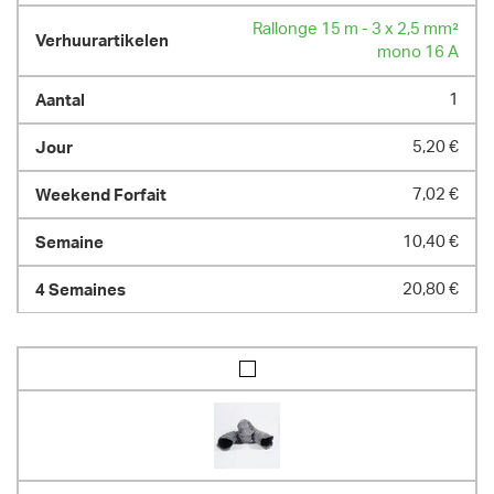
POIDS
Rallonge 15 m - 3 x 2,5 mm²
76.00 kg
mono 16 A
1
5,20 €
7,02 €
10,40 €
20,80 €