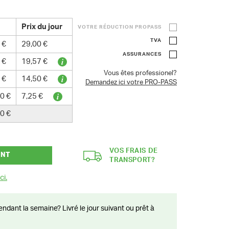
Prix du jour
VOTRE RÉDUCTION PROPASS
TVA
 €
29,00 €
ASSURANCES
 €
19,57 €
Vous êtes professionel?
 €
14,50 €
Demandez ici votre PRO-PASS
0 €
7,25 €
0 €
VOS FRAIS DE
ANT
TRANSPORT?
ci.