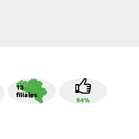
13
filiales
94%