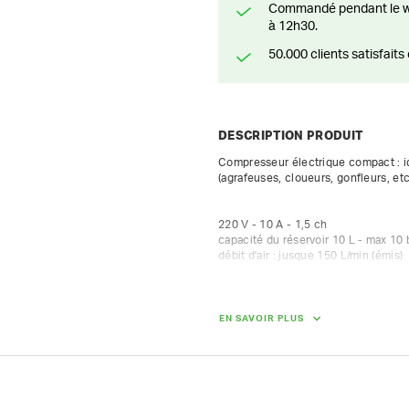
Commandé pendant le weekend? Livré ou prêt à être enlevé à partir du lundi
à 12h30.
50.000 clients satisfai
DESCRIPTION PRODUIT
Compresseur électrique compact : i
(agrafeuses, cloueurs, gonfleurs, etc.
220 V - 10 A - 1,5 ch

capacité du réservoir 10 L - max 10 b
débit d'air : jusque 150 L/min (émis) 

                   jusque 240 L/min (aspiré)
DIMENSIONS (L X L X H) :
EN SAVOIR PLUS
40 cm x 38 cm x 65 cm
POIDS
23.00 kg