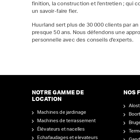
finition, la construction et l'entretien ; qui 
un savoir-faire fier.
Huurland sert plus de 30 000 clients par an
presque 50 ans. Nous défendons une appr
personnelle avec des conseils d'experts.
NOTRE GAMME DE
NOS F
LOCATION
Alost
Machines de jardinage
Boor
Machines de terrassement
Brug
Élévateurs et nacelles
Term
Echafaudages et elevateurs
Gand