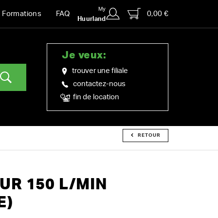
My
0,00 €
Formations
FAQ
Huurland
Je veux:
trouver une filiale
contactez-nous
fin de location
RETOUR
R 150 L/MIN
E)