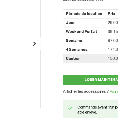
CODE ARTICLE: 162010000
Période de location
Prix
Jour
29,00
Weekend Forfait
39,15
Semaine
87,00
4 Semaines
174,0
Caution
150,0
LOUER MAINTEN
Afficher les accessoires ?
Voir i
Commandé avant 13h pendant la semaine? Livré le jour suivant ou prêt à
être enlevé.