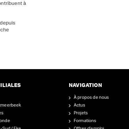
contribuent à
 depuis
oche
ILIALES
NAVIGATION
À propos de nous
tmeerbeek
Actus
es
Projets
onde
Formations
-Sud / Eke
Offres d’emploi