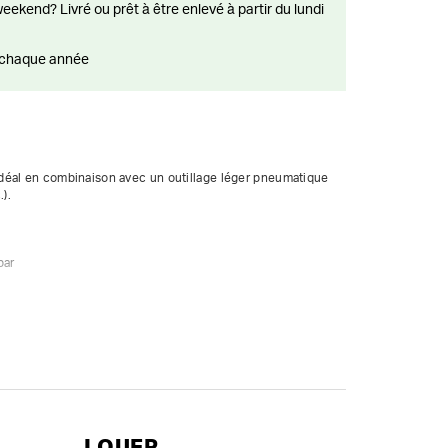
ts chaque année
déal en combinaison avec un outillage léger pneumatique 
).

ar

LOUER