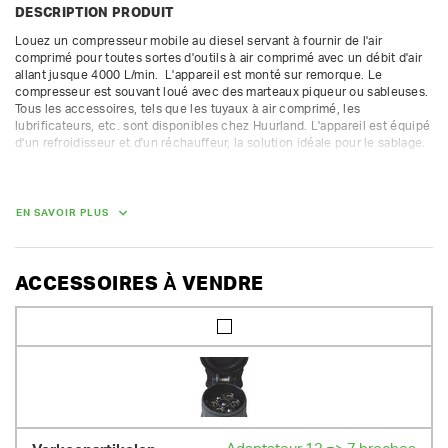
DESCRIPTION PRODUIT
Louez un compresseur mobile au diesel servant à fournir de l'air 
comprimé pour toutes sortes d'outils à air comprimé avec un débit d'air 
allant jusque 4000 L/min.  L'appareil est monté sur remorque. Le 
compresseur est souvant loué avec des marteaux piqueur ou sableuses.

Tous les accessoires, tels que les tuyaux à air comprimé, les 
lubrificateurs, etc. sont disponibles chez Huurland. L'appareil est équipé 
d'un refroidisseur et d'un réchauffeur, la solution idéale pour le sablage.

Alimentation : diesel

Fiche technique :

- débit d'air émis : 8400 L/min à 7 bar

EN SAVOIR PLUS
- 3 sorties d'air 3/4", 1 sortie d'air 1" (accouplements à griffes)

- max 8 h au compteur par jour / 10 h par week-end / 40 h par semaine ; 
heures complémentaires facturées au prorata à 1/8e du tarif journalier
ACCESSOIRES À VENDRE
DIMENSIONS (L X L X H) :
388 cm x 155 cm x 135 cm
POIDS
1480.00 kg