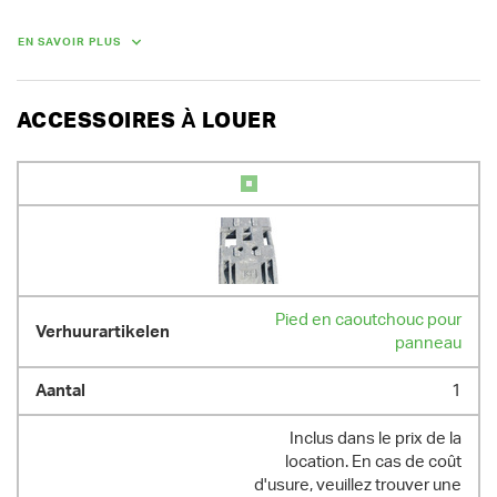
signalisation, demandez d'abord une autorisation à la ville ou à la 
commune.  Cette demande doit être déposée, de préférence, 10 jours à 
l'avance et peut être introduite en ligne.

EN SAVOIR PLUS
En cas de location d'un lot de 10 panneaux de signalisation ou de 5 
paires de panneaux, vous bénéficiez d'une réduction de 30 %.

Nous vous composons volontiers un lot sur mesure.
ACCESSOIRES À LOUER
POIDS
13.00 kg
Pied en caoutchouc pour
panneau
1
Inclus dans le prix de la
location. En cas de coût
d'usure, veuillez trouver une