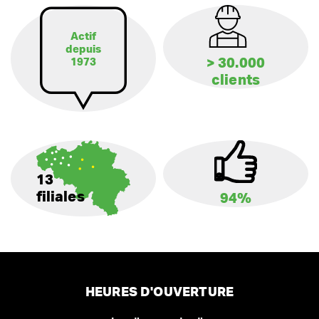
Actif
depuis
> 30.000
1973
clients
13
filiales
94%
HEURES D'OUVERTURE