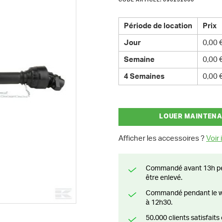
CODE ARTICLE: 096232000
Période de location
Prix
Jour
0,00 
Semaine
0,00 
4 Semaines
0,00 
LOUER MAINTEN
Afficher les accessoires ?
Voir i
Commandé avant 13h pendant la semaine? Livré le jour suivant ou prêt à
être enlevé.
Commandé pendant le weekend? Livré ou prêt à être enlevé à partir du lundi
à 12h30.
50.000 clients satisfai