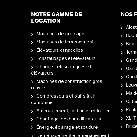
NOTRE GAMME DE
NOS F
LOCATION
Alost
Machines de jardinage
Boor
Machines de terrassement
Brug
Élévateurs et nacelles
Term
Echafaudages et elevateurs
Gand
Chariots télescopiques et
Gan
élévateurs
Court
Machines de construction gros
Louv
œuvre
Mal
Compresseurs et outils à air
Oste
comprimé
Roul
Aménagement, finition et entretien
XL (P
Chauffage, déshumidificateurs
Bruxe
Énergie, éclairage et soudure
Déménagement et aménagement