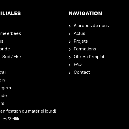
ILIALES
NAVIGATION
À propos de nous
tmeerbeek
Actus
es
Projets
onde
Formations
-Sud / Eke
Offres d’emploi
d
FAQ
rai
Contact
ain
degem
nde
ers
lanification du matériel lourd)
lles/Zellik