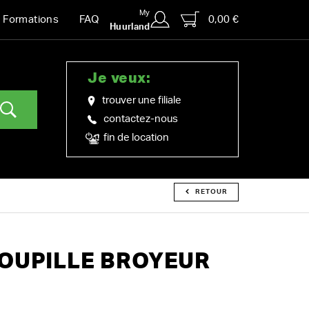
My
0,00 €
Formations
FAQ
Huurland
Je veux:
trouver une filiale
contactez-nous
fin de location
RETOUR
OUPILLE BROYEUR