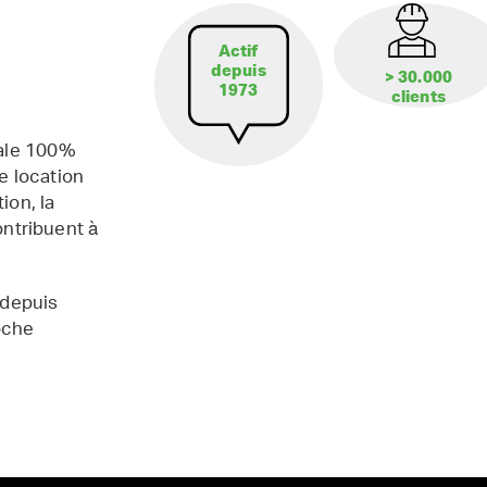
Actif
depuis
> 30.000
1973
clients
iale 100%
e location
ion, la
contribuent à
 depuis
oche