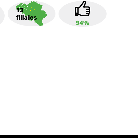
13
filiales
94%