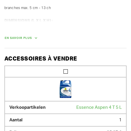
branches max. 5 cm - 13 ch
DIMENSIONS (L X L X H) :
177 cm x 72 cm x 123 cm
POIDS
EN SAVOIR PLUS
120.00 kg
ACCESSOIRES À VENDRE
Essence Aspen 4 T 5 L
1