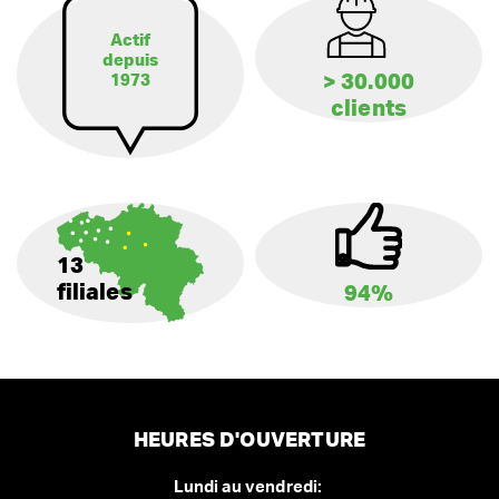
Actif
depuis
> 30.000
1973
clients
13
filiales
94%
HEURES D'OUVERTURE
Lundi au vendredi: