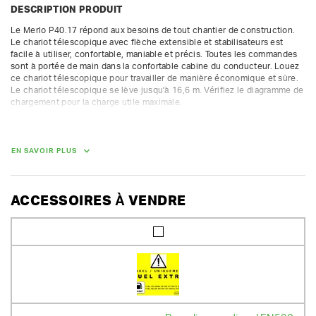
DESCRIPTION PRODUIT
Le Merlo P40.17 répond aux besoins de tout chantier de construction. 
Le chariot télescopique avec flèche extensible et stabilisateurs est 
facile à utiliser, confortable, maniable et précis. Toutes les commandes 
sont à portée de main dans la confortable cabine du conducteur. Louez 
ce chariot télescopique pour travailler de manière économique et sûre. 
Le chariot télescopique se lève jusqu'à 16,6 m. Vérifiez le diagramme de 
chargement pour la charge utile maximale.

Merlo P40.17

Hauteur de levage: 16,6 m.

Charge max: 4000 kg

EN SAVOIR PLUS
Portée: 13 m

Poids: 11670 kg

Largeur: 2,55 m

Hauteur: 2,50 m

ACCESSOIRES À VENDRE
Longueur: 5,97 m

Moteurr: Deutz TD2.9 75 ch

Vitesse max.: 25 km/h
DIMENSIONS (L X L X H) :
597 cm x 255 cm x 250 cm
POIDS