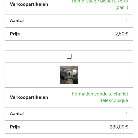
Remplissage diesel EN590
11670.00 kg
(par L)
1
2,50 €
Formation conduite chariot
télescopique
1
283,00 €