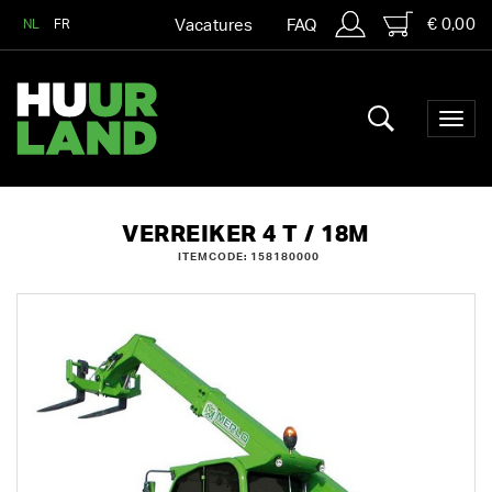
€ 0,00
NL
FR
Vacatures
FAQ
VERREIKER 4 T / 18M
ITEMCODE: 158180000