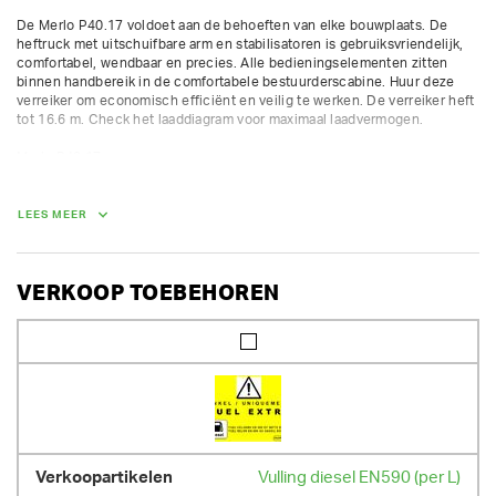
De Merlo P40.17 voldoet aan de behoeften van elke bouwplaats. De 
heftruck met uitschuifbare arm en stabilisatoren is gebruiksvriendelijk, 
comfortabel, wendbaar en precies. Alle bedieningselementen zitten 
binnen handbereik in de comfortabele bestuurderscabine. Huur deze 
verreiker om economisch efficiënt en veilig te werken. De verreiker heft 
tot 16.6 m. Check het laaddiagram voor maximaal laadvermogen. 

Merlo P40.17

Hefhoogte: 16,6 m

Max hefcapaciteit: 4000kg

Reikwijdte: 13 m

LEES MEER
Gewicht: 11670 kg

Breedte: 2,55 m

Hoogte: 2,50 m

Lengte: 5,97 m

VERKOOP TOEBEHOREN
Motor: Deutz TD2.9 75 pk

AFMETINGEN (L X BR X H):
597 cm x 255 cm x 250 cm
GEWICHT
11670.00 kg
Vulling diesel EN590 (per L)