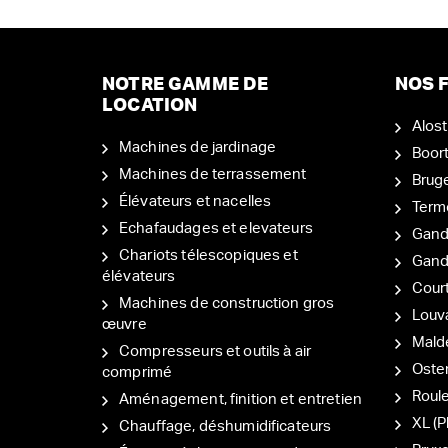
NOTRE GAMME DE
NOS F
LOCATION
Alost
Machines de jardinage
Boor
Machines de terrassement
Brug
Élévateurs et nacelles
Term
Echafaudages et elevateurs
Gand
Chariots télescopiques et
Gan
élévateurs
Court
Machines de construction gros
Louv
œuvre
Mal
Compresseurs et outils à air
Oste
comprimé
Roul
Aménagement, finition et entretien
XL (P
Chauffage, déshumidificateurs