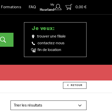
My
0,00 €
Formations
FAQ
Huurland
Je veux:
trouver une filiale
contactez-nous
fin de location
RETOUR