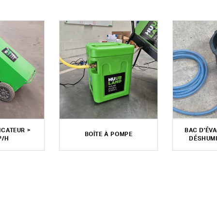
ICATEUR >
BAC D'ÉV
BOÎTE À POMPE
³/H
DÉSHUMI