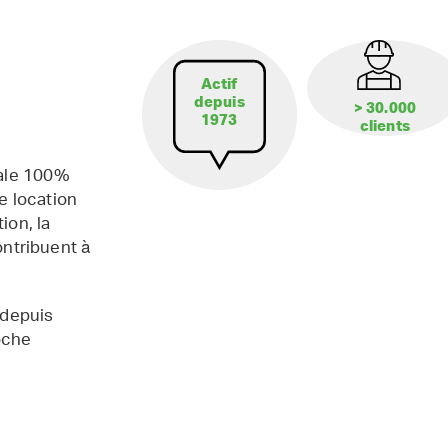
Actif
depuis
> 30.000
1973
clients
iale 100%
e location
ion, la
contribuent à
 depuis
oche