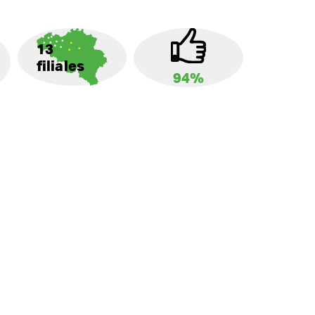
13
filiales
94%