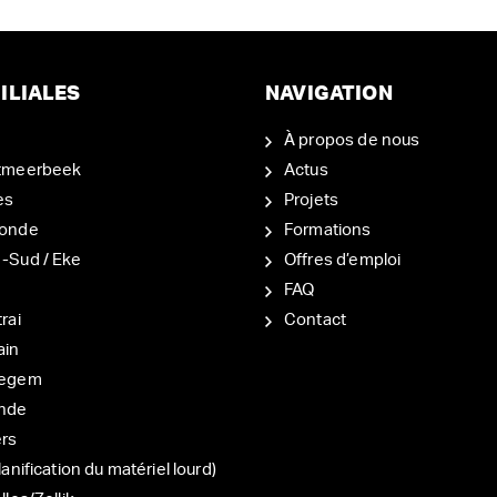
ILIALES
NAVIGATION
À propos de nous
tmeerbeek
Actus
es
Projets
onde
Formations
-Sud / Eke
Offres d’emploi
d
FAQ
rai
Contact
ain
degem
nde
ers
lanification du matériel lourd)