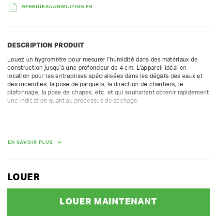
GEBRUIKSAANWIJZING FR
DESCRIPTION PRODUIT
Louez un hygromètre pour mesurer l'humidité dans des matériaux de 
construction jusqu'à une profondeur de 4 cm. L'appareil idéal en 
location pour les entreprises spécialisées dans les dégâts des eaux et 
des incendies, la pose de parquets, la direction de chantiers, le 
plafonnage, la pose de chapes, etc. et qui souhaitent obtenir rapidement 
une indication quant au processus de séchage.

- plage de mesure : 0-200 digits

- profondeur : 20-40 mm selon la densité du matériel
EN SAVOIR PLUS
LOUER
LOUER MAINTENANT