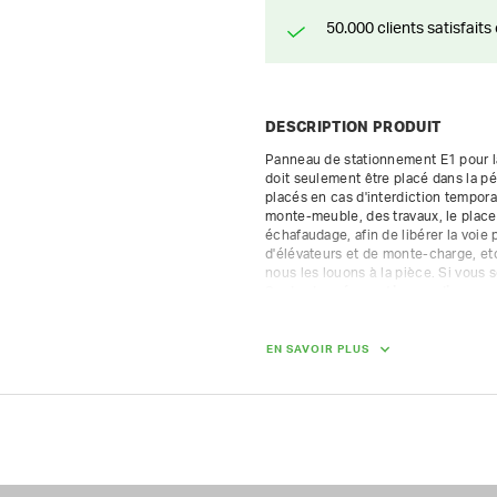
50.000 clients satisfai
DESCRIPTION PRODUIT
Panneau de stationnement E1 pour la 
doit seulement être placé dans la p
placés en cas d'interdiction tempor
monte-meuble, des travaux, le place
échafaudage, afin de libérer la voie 
d'élévateurs et de monte-charge, et
Seules les réservations en ligne s
Louez des panneaux de signalisation
heures avant le début des travaux. 
EN SAVOIR PLUS
d'abord une autorisation à la ville 
préférence, 10 jours à l'avance et peu
En cas de location d'un lot de 10 pa
bénéficiez d'une réduction de 30 %.

Nous vous composons volontiers un l