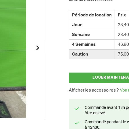
CODE ARTICLE: 203502000
Période de location
Prix
Jour
23,40
Semaine
23,40
4 Semaines
46,80
Caution
75,00
LOUER MAINTEN
Afficher les accessoires ?
Voir i
Commandé avant 13h pendant la semaine? Livré le jour suivant ou prêt à
être enlevé.
Commandé pendant le weekend? Livré ou prêt à être enlevé à partir du lundi
à 12h30.