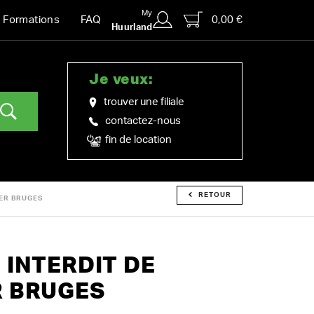
My
0,00 €
Formations
FAQ
Huurland
Je veux:
trouver une filiale
contactez-nous
fin de location
RETOUR
NER BRUGES
 INTERDIT DE
R BRUGES