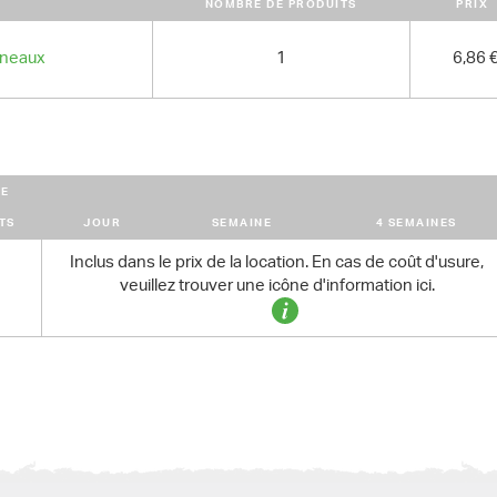
Demandez-nous aussi nos tarifs de 
NOMBRE DE PRODUITS
PRIX
nneaux
1
6,86 
E
TS
JOUR
SEMAINE
4 SEMAINES
Inclus dans le prix de la location. En cas de coût d'usure,
veuillez trouver une icône d'information ici.