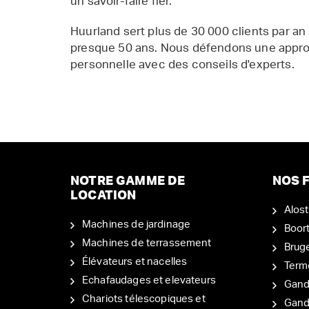
un savoir-faire fier.
Huurland sert plus de 30 000 clients par an
presque 50 ans. Nous défendons une appr
personnelle avec des conseils d'experts.
NOTRE GAMME DE
NOS F
LOCATION
Alost
Machines de jardinage
Boor
Machines de terrassement
Brug
Élévateurs et nacelles
Term
Echafaudages et elevateurs
Gand
Chariots télescopiques et
Gan