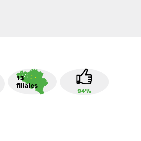
13
filiales
94%