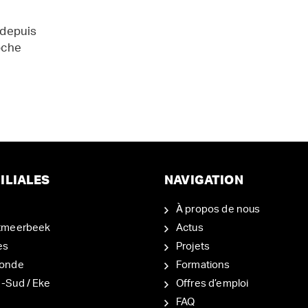
 depuis
oche
ILIALES
NAVIGATION
À propos de nous
tmeerbeek
Actus
es
Projets
onde
Formations
-Sud / Eke
Offres d’emploi
d
FAQ