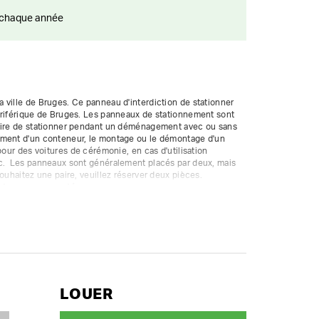
ts chaque année
ville de Bruges. Ce panneau d'interdiction de stationner 
ériférique de Bruges. Les panneaux de stationnement sont 
aire de stationner pendant un déménagement avec ou sans 
ment d'un conteneur, le montage ou le démontage d'un 
pour des voitures de cérémonie, en cas d'utilisation 
c.  Les panneaux sont généralement placés par deux, mais 
ont encore acceptées.
 et placez les panneaux de stationnement au moins 48 
Avant de placer des panneaux de stationnement, demandez 
ou à la commune.  Cette demande doit être déposée, de 
t être introduite en ligne.

nneaux de signalisation ou de 5 paires de panneaux, vous 
LOUER
ot sur mesure.
