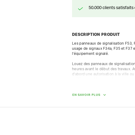
50.000 clients satisfai
DESCRIPTION PRODUIT
Les panneaux de signalisation F53, F5
usage de signaux F34a, F35 et F37 e
l'équipement signalé.

Louez des panneaux de signalisation
heures avant le début des travaux. 
d'abord une autorisation à la ville 
préférence, 10 jours à l'avance et peu
En cas de location d'un lot de 10 pa
bénéficiez d'une réduction de 30 %.

EN SAVOIR PLUS
Nous vous composons volontiers un l
Demandez-nous aussi nos tarifs de 
POIDS
13.00 kg