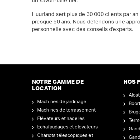
un savoir-faire fier.
Huurland sert plus de 30 000 clients par an
presque 50 ans. Nous défendons une appr
personnelle avec des conseils d'experts.
NOTRE GAMME DE
NOS F
LOCATION
Alost
Machines de jardinage
Boor
Machines de terrassement
Brug
Élévateurs et nacelles
Term
Echafaudages et elevateurs
Gand
Chariots télescopiques et
Gan