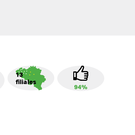
13
filiales
94%