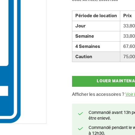
CODE ARTICLE: 203651000
Période de location
Prix
Jour
33,80
Semaine
33,80
4 Semaines
67,60
Caution
75,00
LOUER MAINTEN
Afficher les accessoires ?
Voir i
Commandé avant 13h pendant la semaine? Livré le jour suivant ou prêt à
être enlevé.
Commandé pendant le weekend? Livré ou prêt à être enlevé à partir du lundi
à 12h30.