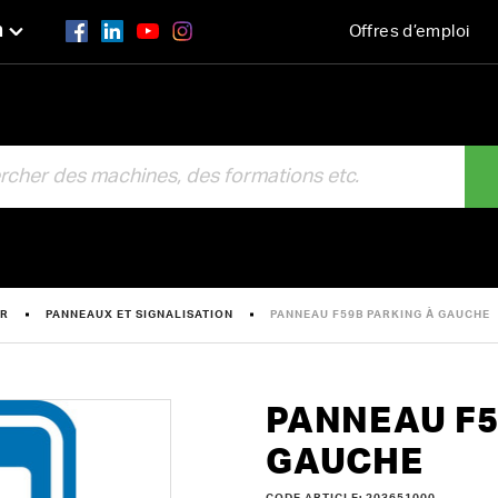
n
Offres d’emploi
R
ER
PANNEAUX ET SIGNALISATION
PANNEAU F59B PARKING À GAUCHE
PANNEAU F5
GAUCHE