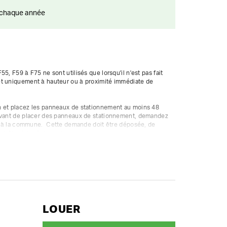
ts chaque année
5, F59 à F75 ne sont utilisés que lorsqu'il n'est pas fait 
t uniquement à hauteur ou à proximité immédiate de 
 et placez les panneaux de stationnement au moins 48 
Avant de placer des panneaux de stationnement, demandez 
ou à la commune.  Cette demande doit être déposée, de 
t être introduite en ligne.

nneaux de signalisation ou de 5 paires de panneaux, vous 
ot sur mesure.

location de longue durée.
LOUER