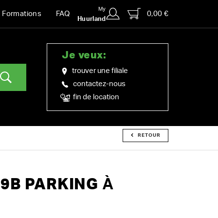
My
0,00 €
Formations
FAQ
Huurland
Je veux:
trouver une filiale
contactez-nous
fin de location
RETOUR
9B PARKING À