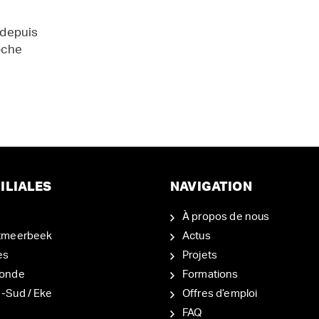
 depuis
oche
ILIALES
NAVIGATION
À propos de nous
tmeerbeek
Actus
es
Projets
onde
Formations
-Sud / Eke
Offres d’emploi
d
FAQ