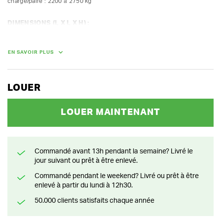
charge/paire : 2200 à 2750 kg
DIMENSIONS (L X L X H) :
350 cm x 30 cm x 10 cm
POIDS
EN SAVOIR PLUS
28.00 kg
LOUER
LOUER MAINTENANT
Commandé avant 13h pendant la semaine? Livré le
jour suivant ou prêt à être enlevé.
Commandé pendant le weekend? Livré ou prêt à être
enlevé à partir du lundi à 12h30.
50.000 clients satisfaits chaque année