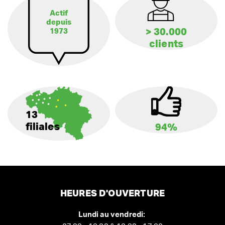
Actif
depuis
> 30.000
1973
clients
13
filiales
94%
HEURES D'OUVERTURE
Lundi au vendredi: