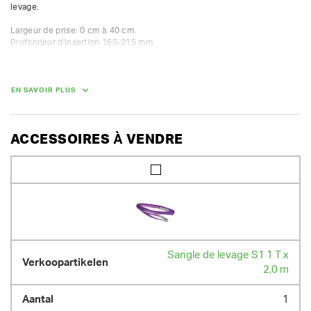
levage.

Largeur de prise: 0 cm à 40 cm. 

Profondeur d'insertion 165-215 mm

Longueur de prise 235 mm

Capacié 600 kg
EN SAVOIR PLUS
POIDS
16.00 kg
ACCESSOIRES À VENDRE
Sangle de levage S1 1 T x
2,0 m
1