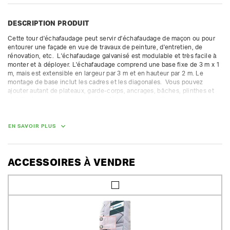
DESCRIPTION PRODUIT
Cette tour d'échafaudage peut servir d'échafaudage de maçon ou pour 
entourer une façade en vue de travaux de peinture, d'entretien, de 
rénovation, etc.  L'échafaudage galvanisé est modulable et très facile à 
monter et à déployer. L'échafaudage comprend une base fixe de 3 m x 1 
m, mais est extensible en largeur par 3 m et en hauteur par 2 m. Le 
montage de base inclut les cadres et les diagonales.  Vous pouvez 
ajouter autant de plateaux, garde-corps, ancrages, bâches, plinthes et 
stabilisateurs que vous souhaitez. Nous vous conseillons avec plaisir 
pour une structure correcte.

La caution des pièces gratuites n'est pas compris dans la caution 
proposée. Nous facturons une caution supplémentaire pour les autres 
EN SAVOIR PLUS
pièces.

Classe 4 (300 kg/m²) - fourni avec les cadres ouverts et fermés.  
Convient uniquement pour une installation fixe.
ACCESSOIRES À VENDRE