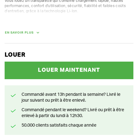
Vous louez un transpalette qui combine chargement rapide, hautes 
performances, confort d'utilisation, sécurité, fiabilité et faibles coûts 
d'entretien, grâce à la technologie Li-Ion.

Ce transpalette peut être loué en ligne, mais il est uniquement 
disponible à l'enlèvement au dépôt Huurland XL à Nazareth.

EN SAVOIR PLUS
Capacité nominale à 600 mm LZP    2000 kg

Largeur du châssis            800 mm

Rayon de braquage            1627 mm

Hauteur de levage            125 mm

LOUER
Fourches                2400 mm
LOUER MAINTENANT
DIMENSIONS (L X L X H) :
164 cm x 57 cm x 125 cm
POIDS
Commandé avant 13h pendant la semaine? Livré le
190.00 kg
jour suivant ou prêt à être enlevé.
Commandé pendant le weekend? Livré ou prêt à être
enlevé à partir du lundi à 12h30.
50.000 clients satisfaits chaque année