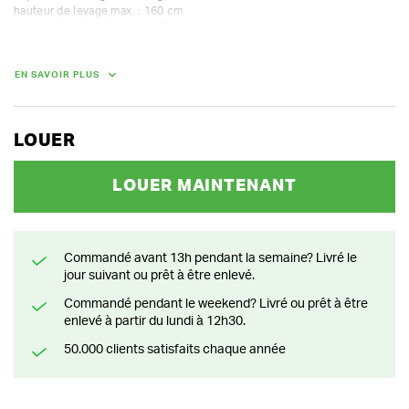
hauteur de levage max. : 160 cm

hauteur des fourches min. : 9 cm

longueur des fourches : 114 cm

largeur ext. des fourches : 56 cm

rayon de braquage : 140 cm
EN SAVOIR PLUS
DIMENSIONS (L X L X H) :
LOUER
156 cm x 850 cm x 200 cm
POIDS
LOUER MAINTENANT
230.00 kg
Commandé avant 13h pendant la semaine? Livré le
jour suivant ou prêt à être enlevé.
Commandé pendant le weekend? Livré ou prêt à être
enlevé à partir du lundi à 12h30.
50.000 clients satisfaits chaque année