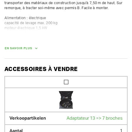
transporter des matériaux de construction jusqu'à 7,50 m de haut. Sur 
remorque, à tracter soi-même avec permis B. Facile à monter.

Alimentation : électrique

capacité de levage max. 200 kg

moteur électrique 1,5 kW

plateau : 140 x 80

vitesse de levage : 13 m/min

avec barre de torsion et pneumatiques

hauteur de déchargement 6,35 m

EN SAVOIR PLUS
- incl. barre lumineuse

- incl. garde-corps
ACCESSOIRES À VENDRE
Adaptateur 13 => 7 broches
1