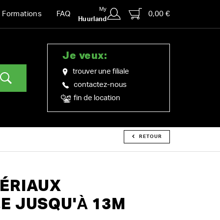
My
0,00 €
Formations
FAQ
Huurland
Je veux:
trouver une filiale
contactez-nous
fin de location
RETOUR
ÉRIAUX
E JUSQU'À 13M