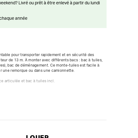
ts chaque année
able pour transporter rapidement et en sécurité des 
eur de 13 m. À monter avec différents bacs : bac à tuiles, 
res), bac de déménagement. Ce monte-tuiles est facile à 
ur une remorque ou dans une camionnette.

 articulée et bac à tuiles incl.

 alu 1 m

iteur de course inférieur

pendante

LOUER