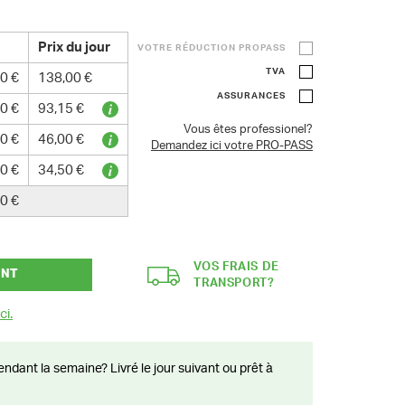
Prix du jour
VOTRE RÉDUCTION PROPASS
TVA
0 €
138,00 €
ASSURANCES
0 €
93,15 €
Vous êtes professionel?
0 €
46,00 €
Demandez ici votre PRO-PASS
0 €
34,50 €
0 €
VOS FRAIS DE
ANT
TRANSPORT?
ci.