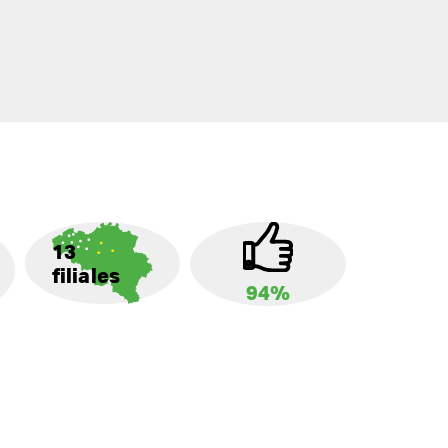
13
filiales
94%