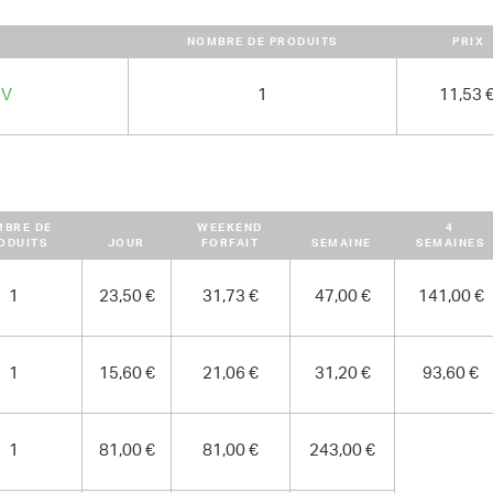
1 bac à tuiles avec chariot
NOMBRE DE PRODUITS
PRIX
 V
1
11,53 
MBRE DE
WEEKEND
4
ODUITS
JOUR
FORFAIT
SEMAINE
SEMAINES
1
23,50 €
31,73 €
47,00 €
141,00 €
1
15,60 €
21,06 €
31,20 €
93,60 €
1
81,00 €
81,00 €
243,00 €