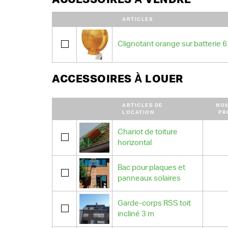
ARTICLES
Clignotant orange sur batterie 6
ACCESSOIRES À LOUER
ARTICLES DE
NO
LOCATION
PR
Chariot de toiture
horizontal
Bac pour plaques et
panneaux solaires
Garde-corps RSS toit
incliné 3 m