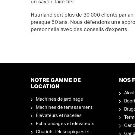
un savoir-faire fier.
Huurland sert plus de 30 000 clients par an
presque 50 ans. Nous défendons une appr
personnelle avec des conseils d'experts.
NOTRE GAMME DE
NOS F
LOCATION
Alost
Machines de jardinage
Boor
Machines de terrassement
Brug
Élévateurs et nacelles
Term
Echafaudages et elevateurs
Gand
Chariots télescopiques et
Gan