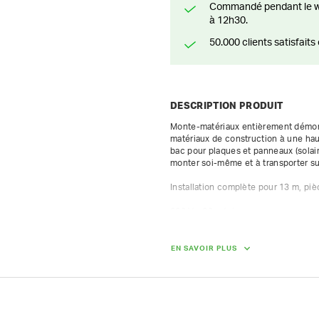
Commandé pendant le weekend? Livré ou prêt à être enlevé à partir du lundi
à 12h30.
50.000 clients satisfai
DESCRIPTION PRODUIT
Monte-matériaux entièrement démont
matériaux de construction à une haut
bac pour plaques et panneaux (solai
monter soi-même et à transporter s
Installation complète pour 13 m, pièce
220 V - 20 m/min

composition standard :

6 éléments en alu 2 m / 1 élément en
1 plateau

EN SAVOIR PLUS
1 support d'échelle

1 limiteur de course supérieur / 1 lim
1 moteur électrique 220 V / 1 boîte 
16 anneaux-écrous / 16 boulons

1 pièce articulée
