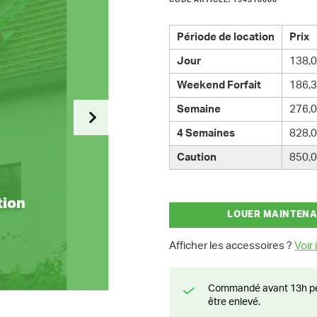
CODE ARTICLE: 154310000
Période de location
Prix
Jour
138,0
Weekend Forfait
186,3
Semaine
276,0
4 Semaines
828,0
Caution
850,0
tion
LOUER MAINTEN
Afficher les accessoires ?
Voir i
Commandé avant 13h pendant la semaine? Livré le jour suivant ou prêt à
être enlevé.