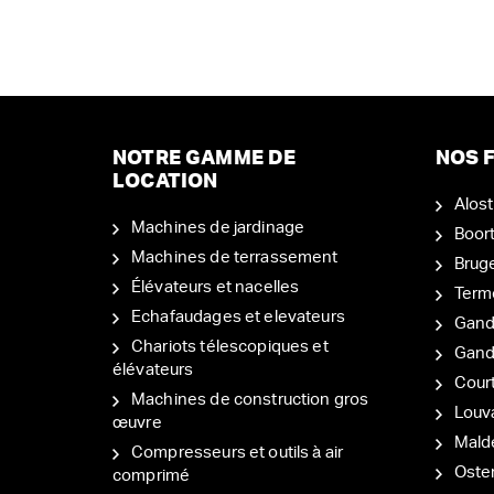
NOTRE GAMME DE
NOS F
LOCATION
Alost
Machines de jardinage
Boor
Machines de terrassement
Brug
Élévateurs et nacelles
Term
Echafaudages et elevateurs
Gand
Chariots télescopiques et
Gan
élévateurs
Court
Machines de construction gros
Louv
œuvre
Mal
Compresseurs et outils à air
Oste
comprimé