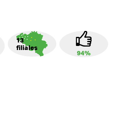
13
filiales
94%