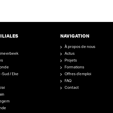
ILIALES
NAVIGATION
À propos de nous
tmeerbeek
Actus
es
Projets
onde
Formations
-Sud / Eke
Offres d’emploi
d
FAQ
rai
Contact
ain
degem
nde