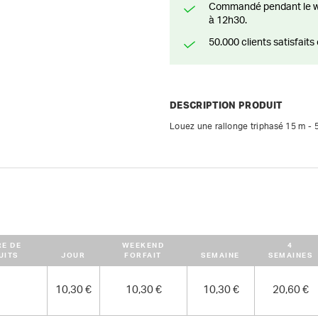
Commandé pendant le weekend? Livré ou prêt à être enlevé à partir du lundi
à 12h30.
50.000 clients satisfai
DESCRIPTION PRODUIT
Louez une rallonge triphasé 15 m - 
E DE
WEEKEND
4
UITS
JOUR
FORFAIT
SEMAINE
SEMAINES
10,30 €
10,30 €
10,30 €
20,60 €