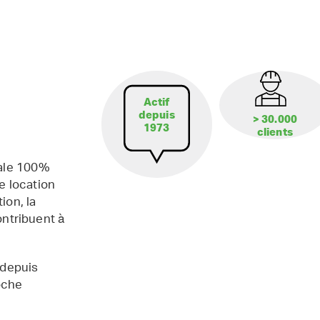
Actif
depuis
> 30.000
1973
clients
iale 100%
e location
ion, la
contribuent à
 depuis
oche