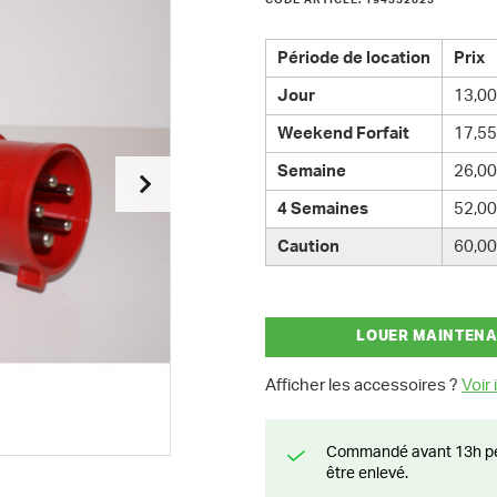
CODE ARTICLE: 194332025
Période de location
Prix
Jour
13,00
Weekend Forfait
17,55
Semaine
26,00
4 Semaines
52,00
Caution
60,00
LOUER MAINTEN
Afficher les accessoires ?
Voir i
Commandé avant 13h pendant la semaine? Livré le jour suivant ou prêt à
être enlevé.