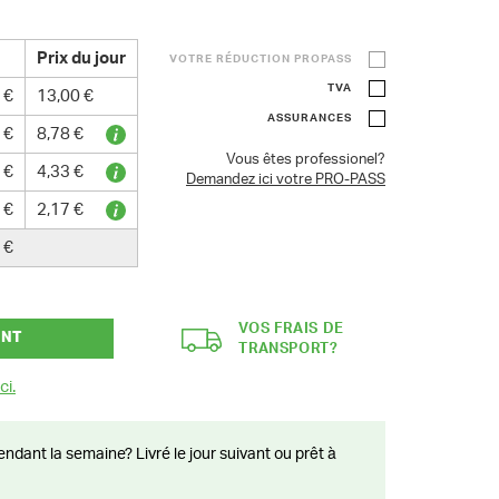
Prix du jour
VOTRE RÉDUCTION PROPASS
TVA
 €
13,00 €
ASSURANCES
 €
8,78 €
Vous êtes professionel?
 €
4,33 €
Demandez ici votre PRO-PASS
 €
2,17 €
 €
VOS FRAIS DE
ANT
TRANSPORT?
ci.