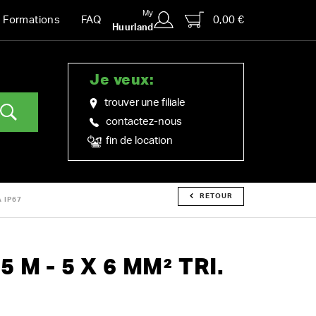
My
0,00 €
Formations
FAQ
Huurland
Je veux:
trouver une filiale
contactez-nous
fin de location
RETOUR
A IP67
 M - 5 X 6 MM² TRI.