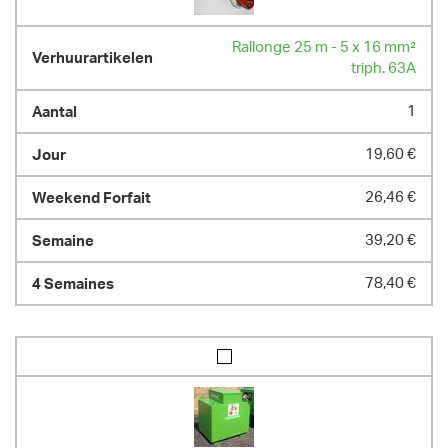
Rallonge 25 m - 5 x 16 mm²
triph. 63A
1
19,60 €
26,46 €
39,20 €
78,40 €