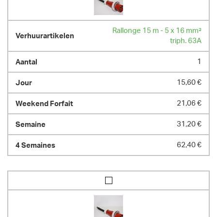
Rallonge 15 m - 5 x 16 mm²
triph. 63A
1
15,60 €
21,06 €
31,20 €
62,40 €