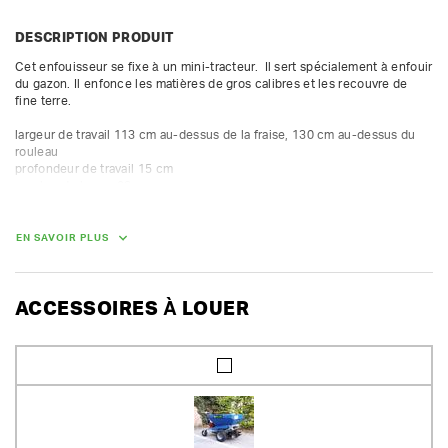
DESCRIPTION PRODUIT
Cet enfouisseur se fixe à un mini-tracteur.  Il sert spécialement à enfouir 
du gazon. Il enfonce les matières de gros calibres et les recouvre de 
fine terre.

largeur de travail 113 cm au-dessus de la fraise, 130 cm au-dessus du 
rouleau

profondeur de travail 15 cm

nombre de lames 28

puissance 18-30 ch

régime transmission 540 tr/min

En cas de location avec le tracteur de Huurland, Huurland fournit le 
EN SAVOIR PLUS
cardan adapté avec goupille de cisaillement.

En cas de location séparée, Huurland ne prévoit pas de cardan. Le client 
utilise alors son propre cardan avec goupille de cisaillement. À défaut, la 
couverture d'assurances expire.
ACCESSOIRES À LOUER
POIDS
218.00 kg