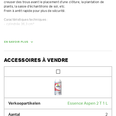
creuser des trous avant le placement d'une clôture, la plantation de 
plants, la saisie d'échantillons de sol, etc.

Frein à arrêt rapide pour plus de sécurité.

Caractéristiques techniques :

- cylindrée 36,3 cm³

- poids 9,9 kg

- régime 200/min

- puissance 1,4 kW / 1,9 ch

- niveau sonore 2) 92 dB(A)
EN SAVOIR PLUS
POIDS
ACCESSOIRES À VENDRE
9.90 kg
Essence Aspen 2 T 1 L
2