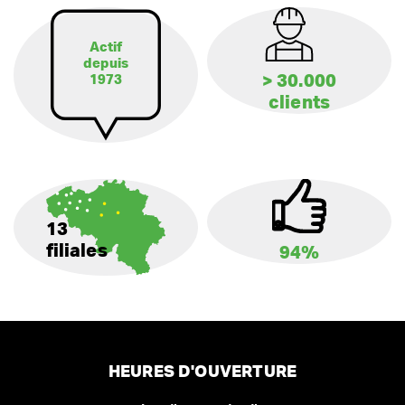
Actif
depuis
> 30.000
1973
clients
13
filiales
94%
HEURES D'OUVERTURE