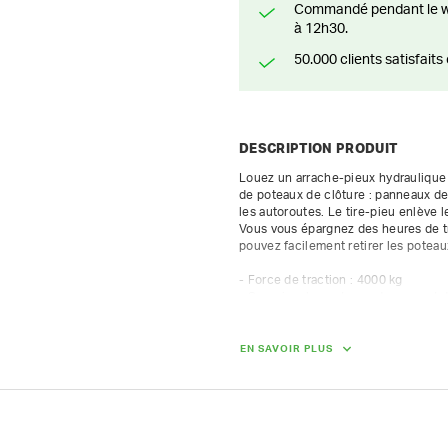
Commandé pendant le weekend? Livré ou prêt à être enlevé à partir du lundi
à 12h30.
50.000 clients satisfai
DESCRIPTION PRODUIT
Louez un arrache-pieux hydraulique po
de poteaux de clôture : panneaux de 
les autoroutes. Le tire-pieu enlève 
Vous vous épargnez des heures de trav
pouvez facilement retirer les poteaux
- Force de traction : 4000 kg

- Supprime les poteaux de support d
DIMENSIONS (L X L X H) :
EN SAVOIR PLUS
94 cm x 73 cm x 107 cm
POIDS
100.00 kg