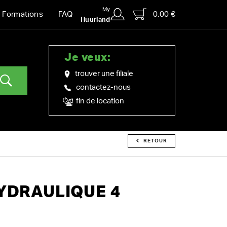
My
0,00 €
Formations
FAQ
Huurland
Je veux:
trouver une filiale
contactez-nous
fin de location
RETOUR
HYDRAULIQUE 4