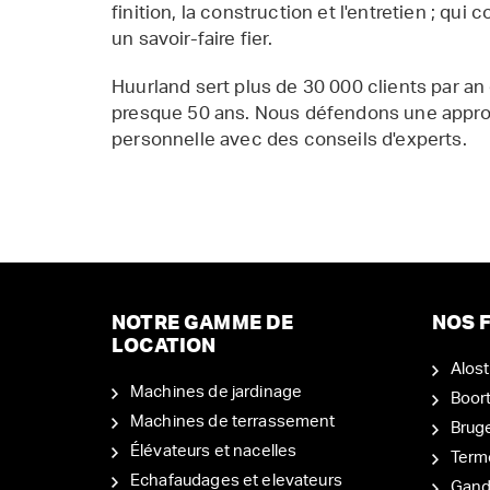
finition, la construction et l'entretien ; qui 
un savoir-faire fier.
Huurland sert plus de 30 000 clients par an
presque 50 ans. Nous défendons une appr
personnelle avec des conseils d'experts.
NOTRE GAMME DE
NOS F
LOCATION
Alost
Machines de jardinage
Boor
Machines de terrassement
Brug
Élévateurs et nacelles
Term
Echafaudages et elevateurs
Gand