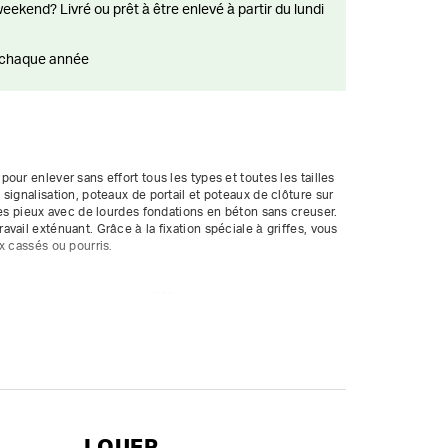
ts chaque année
ur enlever sans effort tous les types et toutes les tailles 
signalisation, poteaux de portail et poteaux de clôture sur 
les pieux avec de lourdes fondations en béton sans creuser. 
ail exténuant. Grâce à la fixation spéciale à griffes, vous 
 cassés ou pourris.

'un diamètre allant jusqu'à 600 mm
LOUER