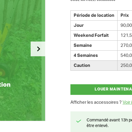
CODE ARTICLE: 095800000
Période de location
Prix
Jour
90,00
Weekend Forfait
121,5
Semaine
270,0
4 Semaines
540,0
Caution
250,0
tion
LOUER MAINTEN
Afficher les accessoires ?
Voir i
Commandé avant 13h pendant la semaine? Livré le jour suivant ou prêt à
être enlevé.