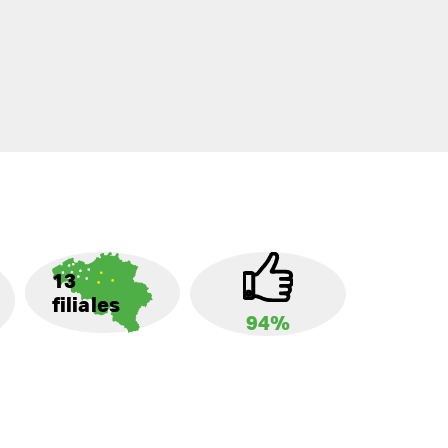
13
filiales
94%