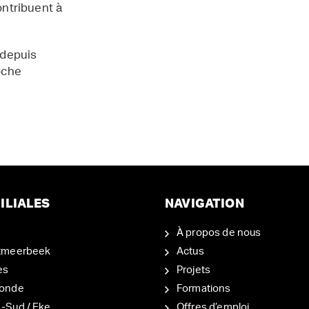
contribuent à
 depuis
oche
ILIALES
NAVIGATION
À propos de nous
tmeerbeek
Actus
es
Projets
onde
Formations
-Sud / Eke
Offres d’emploi