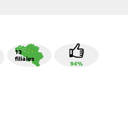
13
filiales
94%