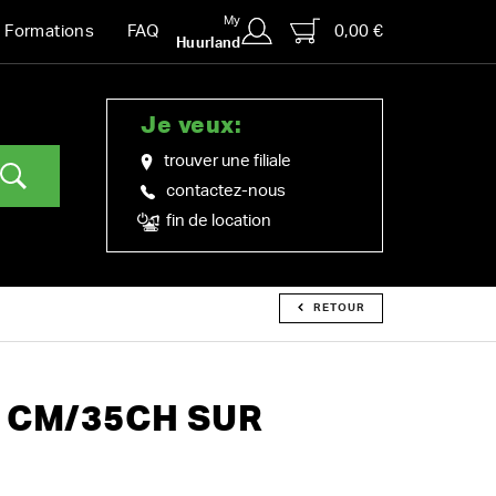
My
0,00 €
Formations
FAQ
Huurland
Je veux:
trouver une filiale
contactez-nous
fin de location
RETOUR
 CM/35CH SUR