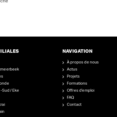
oche
ILIALES
NAVIGATION
À propos de nous
tmeerbeek
Actus
es
Projets
onde
Formations
-Sud / Eke
Offres d’emploi
d
FAQ
rai
Contact
ain