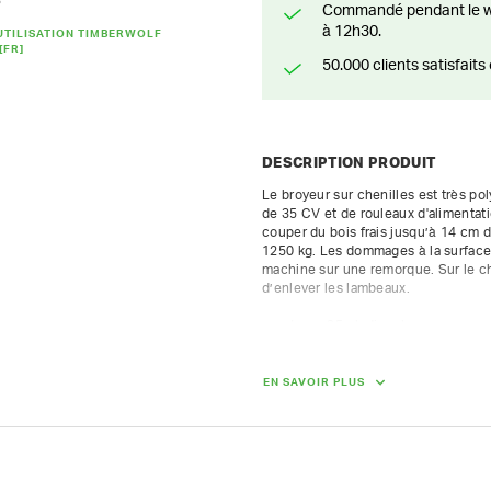
S
Commandé pendant le weekend? Livré ou prêt à être enlevé à partir du lundi
à 12h30.
UTILISATION TIMBERWOLF
[FR]
50.000 clients satisfai
DESCRIPTION PRODUIT
Le broyeur sur chenilles est très po
de 35 CV et de rouleaux d'alimentati
couper du bois frais jusqu’à 14 cm 
1250 kg. Les dommages à la surface s
machine sur une remorque. Sur le cha
d’enlever les lambeaux.

- moteur : 35 ch diesel

- avec rouleau d'alimentation

- système no stress inclus

- diamètre max. bois 14 cm

EN SAVOIR PLUS
- max 8 heures au compteur par jour
facturées à 1/8e du tarif journalier
DIMENSIONS (L X L X H) :