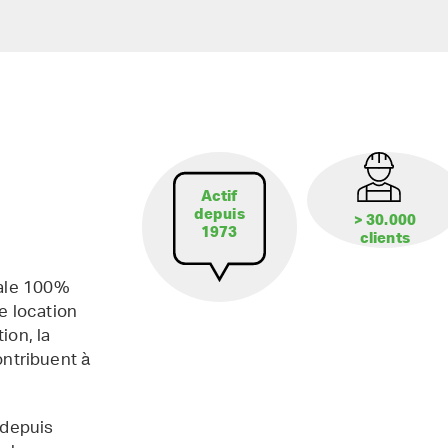
Actif
depuis
> 30.000
1973
clients
iale 100%
e location
ion, la
contribuent à
 depuis