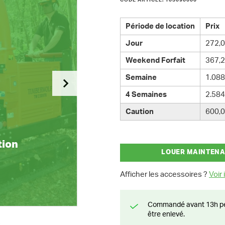
CODE ARTICLE: 103090000
Période de location
Prix
Jour
272,0
Weekend Forfait
367,2
Semaine
1.088
4 Semaines
2.584
Caution
600,0
tion
LOUER MAINTEN
Afficher les accessoires ?
Voir i
Commandé avant 13h pendant la semaine? Livré le jour suivant ou prêt à
être enlevé.