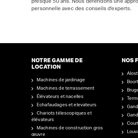
presque 50 ans. Nous défendons une appr
personnelle avec des conseils d'experts.
NOTRE GAMME DE
NOS F
LOCATION
Alost
Machines de jardinage
Boor
Machines de terrassement
Brug
Élévateurs et nacelles
Term
Echafaudages et elevateurs
Gand
Chariots télescopiques et
Gan
élévateurs
Court
Machines de construction gros
Louv
œuvre