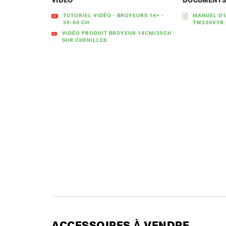
VIDÉO
DOCUMENT
TUTORIEL VIDÉO - BROYEURS 14+ -
MANUEL D'
35-60 CH
TW230VTR 
VIDÉO PRODUIT BROYEUR 14CM/35CH
SUR CHENILLES
ACCESSOIRES À VENDRE