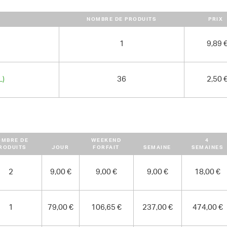
282 cm x 100 cm x 222 cm
POIDS
NOMBRE DE PRODUITS
PRIX
1280.00 kg
1
9,89 
L)
36
2,50 
OMBRE DE
WEEKEND
4
RODUITS
JOUR
FORFAIT
SEMAINE
SEMAINES
2
9,00 €
9,00 €
9,00 €
18,00 €
1
79,00 €
106,65 €
237,00 €
474,00 €