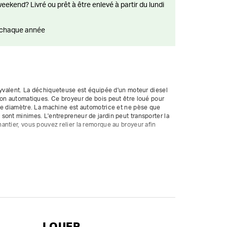
ts chaque année
lyvalent. La déchiqueteuse est équipée d'un moteur diesel 
on automatiques. Ce broyeur de bois peut être loué pour 
de diamètre. La machine est automotrice et ne pèse que 
ont minimes. L'entrepreneur de jardin peut transporter la 
ntier, vous pouvez relier la remorque au broyeur afin 
 / 8 heures par week-end ; heures supplémentaires 
LOUER