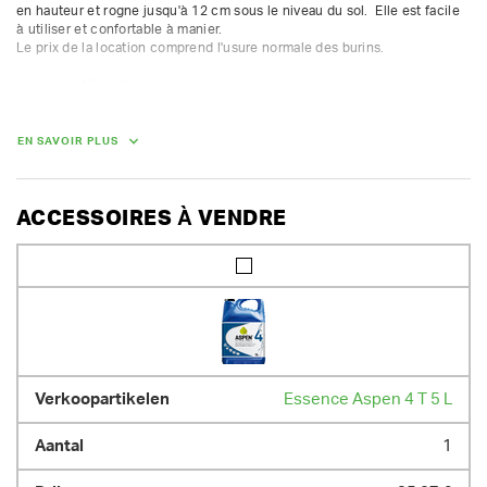
en hauteur et rogne jusqu'à 12 cm sous le niveau du sol.  Elle est facile 
à utiliser et confortable à manier.

Le prix de la location comprend l'usure normale des burins.

- moteur : 13 ch Honda

- réservoir à essence : 6,5 L

- rognage de +20 cm au-dessus du niveau du sol à -12 cm en dessous

- rendement moyen 0,2 m³/h
EN SAVOIR PLUS
DIMENSIONS (L X L X H) :
ACCESSOIRES À VENDRE
130 cm x 65 cm x 105 cm
POIDS
125.00 kg
Essence Aspen 4 T 5 L
1