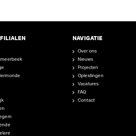
FILIALEN
NAVIGATIE
Over ons
tmeerbeek
Nieuws
ge
Projecten
dermonde
Opleidingen
Vacatures
FAQ
jk
Contact
en
degem
ende
elare