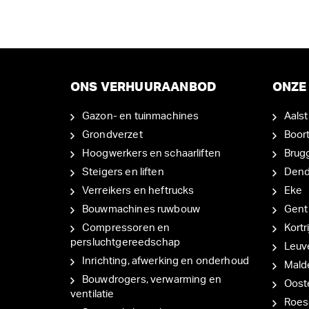
ONS VERHUURAANBOD
ONZE 
Gazon- en tuinmachines
Aalst
Grondverzet
Boor
Hoogwerkers en schaarliften
Brug
Steigers en liften
Den
Verreikers en heftrucks
Eke
Bouwmachines ruwbouw
Gent
Compressoren en
Kortri
persluchtgereedschap
Leuv
Inrichting, afwerking en onderhoud
Mal
Bouwdrogers, verwarming en
Oost
ventilatie
Roes