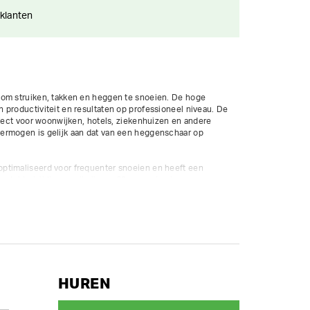
 klanten
om struiken, takken en heggen te snoeien. De hoge 
productiviteit en resultaten op professioneel niveau. De 
rfect voor woonwijken, hotels, ziekenhuizen en andere 
ermogen is gelijk aan dat van een heggenschaar op 
ptimaliseerd voor frequenter snoeien en heeft een 
n dubbelzijdige maaibalk van 60 cm met scherpe, 
ijn geslepen. 

js inbegrepen.

en/minuut

HUREN