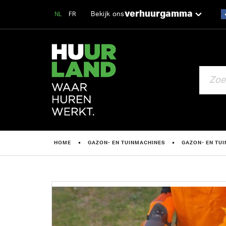
verhuurgamma
Bekijk ons
NL
FR
ZOEKEN
HOME
GAZON- EN TUINMACHINES
GAZON- EN TU