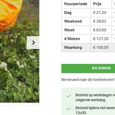
Huurperiode
Prijs
Dag
€ 21,20
Weekend
€ 28,62
Week
€ 63,60
4 Weken
€ 127,20
Waarborg
€ 100,00
NU HUREN
Benieuwd naar de toebehore
Besteld op weekdagen voor 13 uur? Klaar voor levering of afhaling de
volgende werkdag.
Besteld tijdens het weekend? Klaar voor levering of afhaling vanaf maandag
12u30.