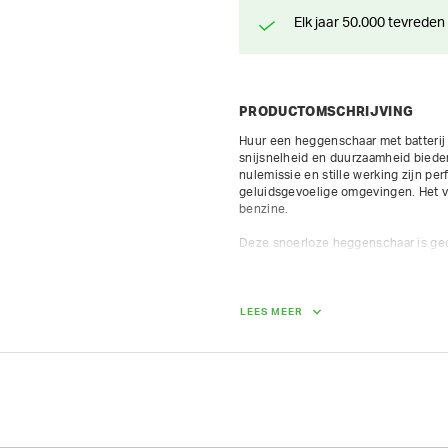
Elk jaar 50.000 tevreden
PRODUCTOMSCHRIJVING
Huur een heggenschaar met batterij 
snijsnelheid en duurzaamheid bieden 
nulemissie en stille werking zijn pe
geluidsgevoelige omgevingen. Het v
benzine.

Deze snoerloze heggenschaar is geo
versnelling met hoge snelheid en ee
trimsnoeimessen die aan drie zijden z
LET OP: de accu-box is niet in de pri
LEES MEER
Meslengte: 60 cm

Gewicht zonder batterij: 3,6 kg

Snelheid van de messen: 4400 sned
Batterij: 36V

Type accu: Li-ion
GEWICHT