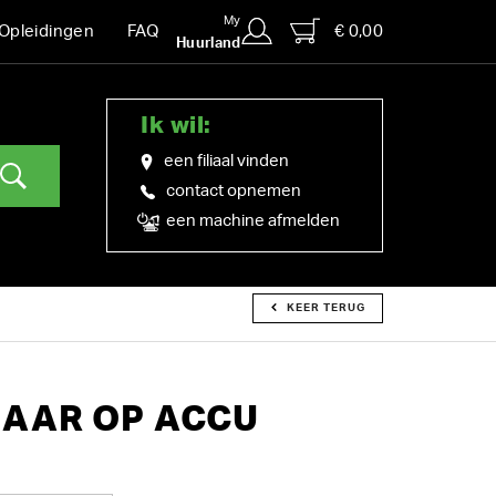
My
€ 0,00
Opleidingen
FAQ
Huurland
Ik wil:
een filiaal vinden
contact opnemen
een machine afmelden
KEER TERUG
AAR OP ACCU