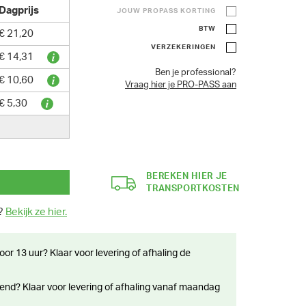
Dagprijs
JOUW PROPASS KORTING
BTW
€ 21,20
VERZEKERINGEN
€ 14,31
Ben je professional?
€ 10,60
Vraag hier je PRO-PASS aan
€ 5,30
BEREKEN HIER JE
TRANSPORTKOSTEN
n?
Bekijk ze hier.