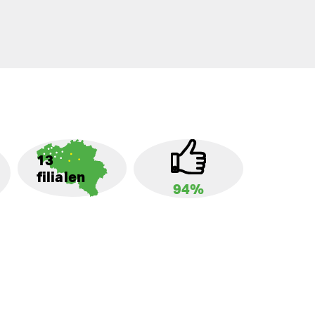
13
filialen
94%