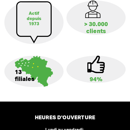
Actif
depuis
> 30.000
1973
clients
13
filiales
94%
HEURES D'OUVERTURE
Lundi au vendredi: