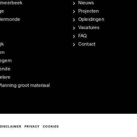
tmeerbeek
Nieuws
ge
Projecten
dermonde
Opleidingen
Vacatures
FAQ
jk
Contact
en
degem
ende
elare
Planning groot materiaal
DISCLAIMER
PRIVACY
COOKIES