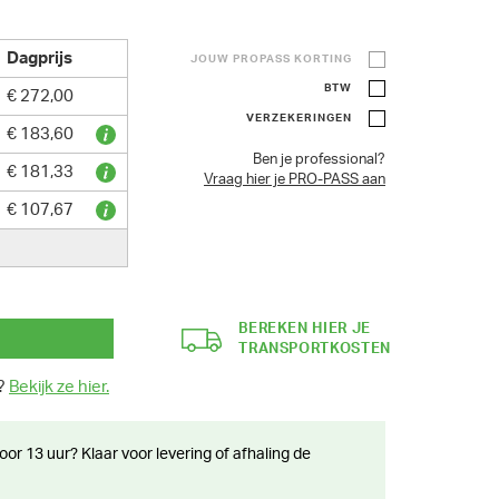
Dagprijs
JOUW PROPASS KORTING
BTW
€ 272,00
VERZEKERINGEN
€ 183,60
Ben je professional?
€ 181,33
Vraag hier je PRO-PASS aan
€ 107,67
BEREKEN HIER JE
TRANSPORTKOSTEN
n?
Bekijk ze hier.