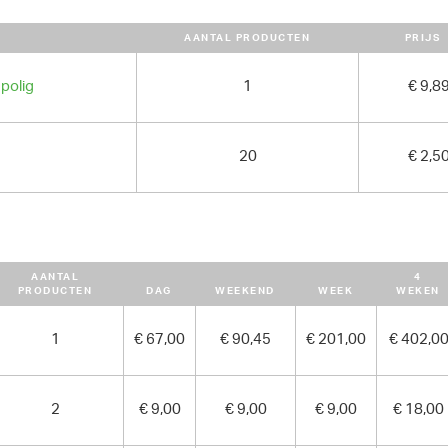
GEWICHT
AANTAL PRODUCTEN
PRIJS
1250.00 kg
polig
1
€ 9,8
20
€ 2,5
AANTAL
4
PRODUCTEN
DAG
WEEKEND
WEEK
WEKEN
1
€ 67,00
€ 90,45
€ 201,00
€ 402,0
2
€ 9,00
€ 9,00
€ 9,00
€ 18,00