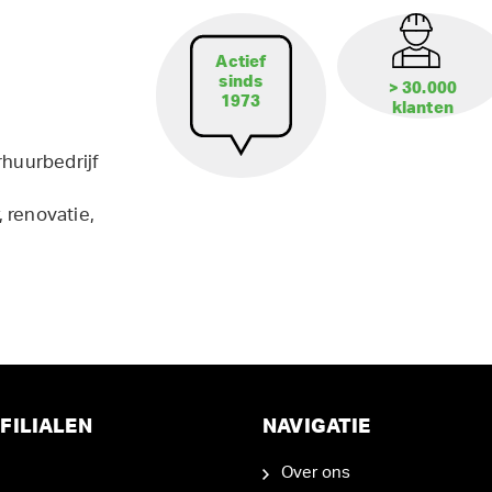
Actief
sinds
> 30.000
1973
klanten
rhuurbedrijf
 renovatie,
FILIALEN
NAVIGATIE
Over ons