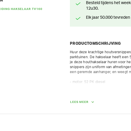
EN
Besteld tijdens het weekend? Klaar voor levering of afhaling vanaf maandag
12u30.
IDING HAKSELAAR TV160
Elk jaar 50.000 tevreden
PRODUCTOMSCHRIJVING
Huur deze krachtige houtversnippera
parktuinen. De hakselaar heeft een 5
je deze houthakselaar huren voor het
snippers zijn uniform van afmetinge
een geremde aanhanger, en weegt ma
- motor: 52 PK diesel

- met invoerrol

- incl. anti-stress systeem

- max. diameter hout 16 cm

- max 8 uur op teller per dag / 10.8
LEES MEER
dagtarief
AFMETINGEN (L X BR X H):
380 cm x 140 cm x 246 cm