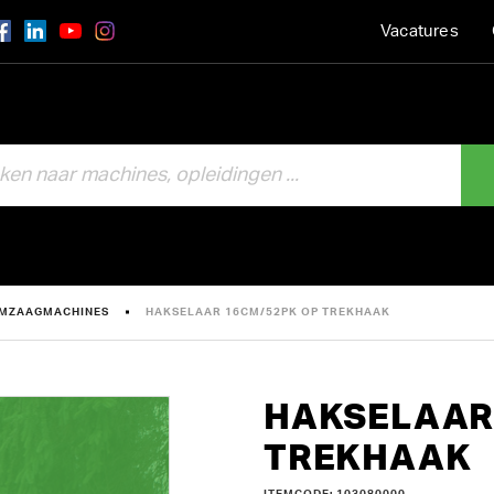
Vacatures
OMZAAGMACHINES
HAKSELAAR 16CM/52PK OP TREKHAAK
HAKSELAAR
TREKHAAK