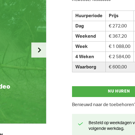
ITEMCODE: 103080000
Huurperiode
Prijs
Dag
€ 272,00
Weekend
€ 367,20
Week
€ 1 088,00
4 Weken
€ 2 584,00
Waarborg
€ 600,00
ideo
NU HUREN
Benieuwd naar de toebehore
Besteld op weekdagen voor 13 uur? Klaar voor levering of afhaling de
volgende werkdag.