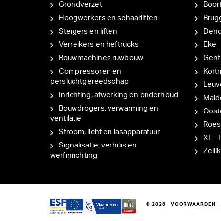
Grondverzet
Boor
Hoogwerkers en schaarliften
Brug
Steigers en liften
Den
Verreikers en heftrucks
Eke
Bouwmachines ruwbouw
Gent
Compressoren en
Kortri
persluchtgereedschap
Leuv
Inrichting, afwerking en onderhoud
Mal
Bouwdrogers, verwarming en
Oost
ventilatie
Roes
Stroom, licht en lasapparatuur
XL - 
Signalisatie, verhuis en
Zellik
werfinrichting
© 2026
VOORWAARDEN