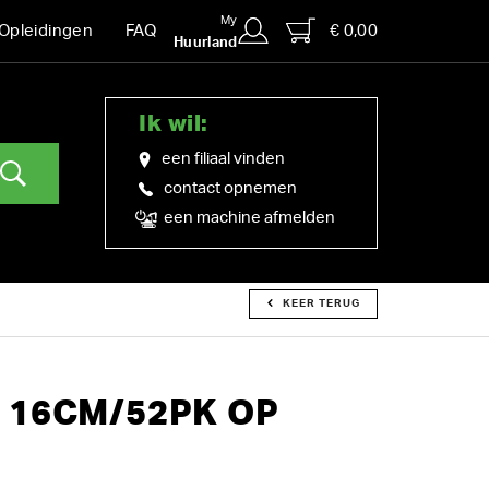
My
€ 0,00
Opleidingen
FAQ
Huurland
Ik wil:
een filiaal vinden
contact opnemen
een machine afmelden
KEER TERUG
 16CM/52PK OP