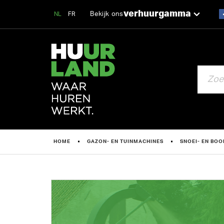
verhuurgamma
Bekijk ons
NL
FR
ZOEKEN
HOME
GAZON- EN TUINMACHINES
SNOEI- EN BO