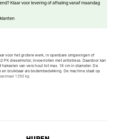
 klanten
ar voor het grotere werk, in openbare omgevingen of 
2 PK dieselmotor, invoerrollen met antistress. Daardoor kan 
 hakselen van vers hout tot max. 16 cm in diameter. De 
n en bruikbaar als bodembedekking. De machine staat op 
ximaal 1250 kg.

 uur per weekend; extra uren worden verrekend aan 1/8ste 
HUREN