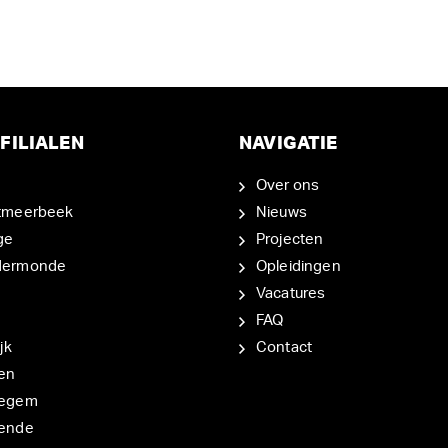
FILIALEN
NAVIGATIE
Over ons
tmeerbeek
Nieuws
ge
Projecten
dermonde
Opleidingen
Vacatures
FAQ
jk
Contact
en
degem
ende