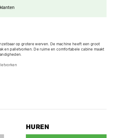
 klanten
 inzetbaar op grotere werven. De machine heeft een groot 
ak en palletvorken. De ruime en comfortabele cabine maakt 
tandigheden.

letvorken

HUREN