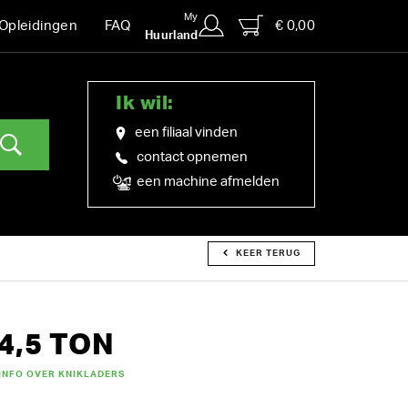
My
€ 0,00
Opleidingen
FAQ
Huurland
Ik wil:
een filiaal vinden
contact opnemen
een machine afmelden
KEER TERUG
4,5 TON
INFO OVER KNIKLADERS