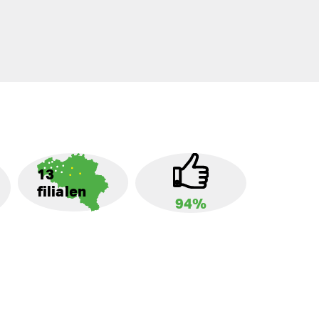
13
filialen
94%