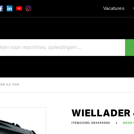
Vacatures
ER 4,5 TON
WIELLADER 
ITEMCODE: 083445000
MEER 