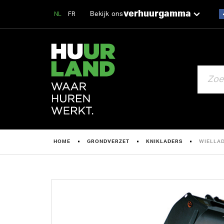
verhuurgamma
Bekijk ons
NL
FR
ZOEKEN
HOME
GRONDVERZET
KNIKLADERS
WIELLAD