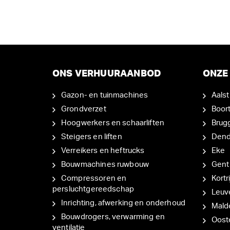
ONS VERHUURAANBOD
ONZE 
Gazon- en tuinmachines
Aalst
Grondverzet
Boor
Hoogwerkers en schaarliften
Brug
Steigers en liften
Den
Verreikers en heftrucks
Eke
Bouwmachines ruwbouw
Gent
Compressoren en
Kortri
persluchtgereedschap
Leuv
Inrichting, afwerking en onderhoud
Mal
Bouwdrogers, verwarming en
Oost
ventilatie