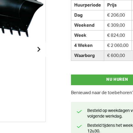
Huurperiode
Prijs
Dag
€ 206,00
Weekend
€ 309,00
Week
€ 824,00
4 Weken
€ 2 060,00
Waarborg
€ 600,00
NU HUREN
Benieuwd naar de toebehore
Besteld op weekdagen voor 13 uur? Klaar voor levering of afhaling de
volgende werkdag.
Besteld tijdens het weekend? Klaar voor levering of afhaling vanaf maandag
12u30.