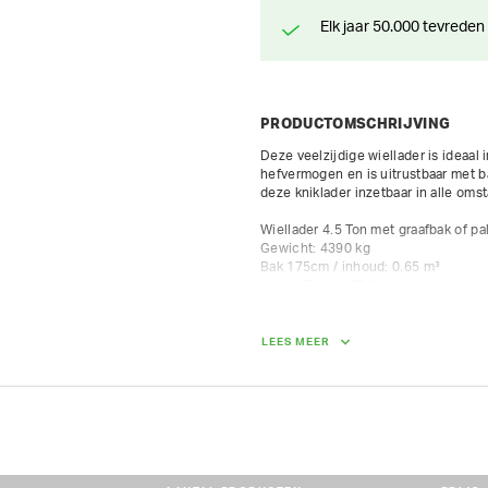
Elk jaar 50.000 tevreden
PRODUCTOMSCHRIJVING
Deze veelzijdige wiellader is ideaal
hefvermogen en is uitrustbaar met b
deze kniklader inzetbaar in alle oms
Wiellader 4.5 Ton met graafbak of pal
Gewicht: 4390 kg

Bak 175cm / inhoud: 0.65 m³

Motor: Diesel 47.3 pk

Max.draaglast palletvorken: 1.6 Ton

Vorkhoogte max. 3 m

Afstorthoogte max. 2.6 m

LEES MEER
Kieplast rechtuit: 3 Ton

Kieplast gedraaid: 2.5 Ton

Max. rijsnelheid 20 km/u

AFMETINGEN (L X BR X H):