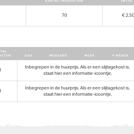
AANTAL PRODUCTEN
PRIJS
5195 cm x 175 cm x 2480 cm
GEWICHT
70
€ 2,5
4390.00 kg
TAL
UCTEN
DAG
WEEKEND
WEEK
4 WEKEN
Inbegrepen in de huurprijs. Als er een slijtagekost is,
1
staat hier een informatie-icoontje.
Inbegrepen in de huurprijs. Als er een slijtagekost is,
1
staat hier een informatie-icoontje.