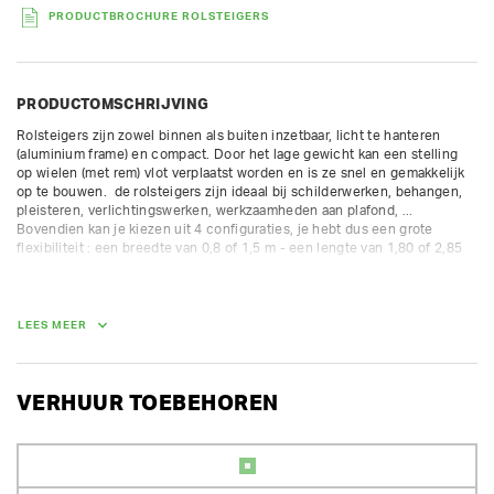
PRODUCTBROCHURE ROLSTEIGERS
PRODUCTOMSCHRIJVING
Rolsteigers zijn zowel binnen als buiten inzetbaar, licht te hanteren 
(aluminium frame) en compact. Door het lage gewicht kan een stelling 
op wielen (met rem) vlot verplaatst worden en is ze snel en gemakkelijk 
op te bouwen.  de rolsteigers zijn ideaal bij schilderwerken, behangen, 
pleisteren, verlichtingswerken, werkzaamheden aan plafond, ... 
Bovendien kan je kiezen uit 4 configuraties, je hebt dus een grote 
flexibiliteit : een breedte van 0,8 of 1,5 m - een lengte van 1,80 of 2,85 
m.

Alle onderdelen (plateaus, leuningen, kantplanken en zijsteunen) zijn 
inbegrepen in de prijs.

LEES MEER
steigerhoogte: 5,60 m

stahoogte: 4,35 m

werkhoogte: 6,35 m

VERHUUR TOEBEHOREN
stellinghoogte : 1,5 m