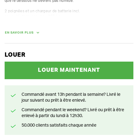
que le dessous ne devient pas humide.

2 poignées et un chargeur de batterie incl.

capacité de levage max. 250 kg

dimensions de la plaque aspirante 260 x 420 mm

muni d'un anneau de levage pour pelleteuse
EN SAVOIR PLUS
POIDS
14.00 kg
LOUER
LOUER MAINTENANT
Commandé avant 13h pendant la semaine? Livré le
jour suivant ou prêt à être enlevé.
Commandé pendant le weekend? Livré ou prêt à être
enlevé à partir du lundi à 12h30.
50.000 clients satisfaits chaque année