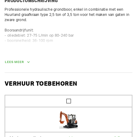
PRODUCTOMSCHRIJVING
Professionele hydraulische grondboor, enkel in combinatie met een 
Huurland graafkraan type 2,5 ton of 3,5 ton voor het maken van gaten in 
zware grond.

Booraandrijfunit:

- oliedebiet: 27-75 L/min op 80-240 bar

- boorsnelheid: 36-100 rpm

Beschikbare boren: 250mm, 350mm, 500mm (zie bestellijst hieronder)

LEES MEER
GEWICHT
VERHUUR TOEBEHOREN
71.00 kg