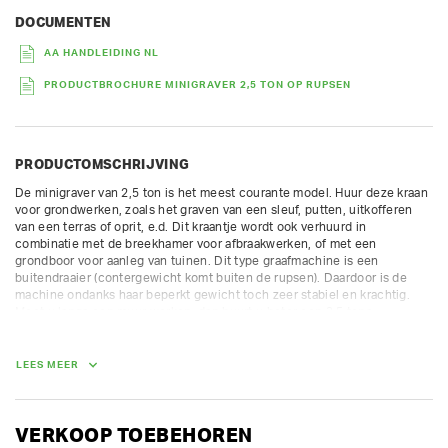
DOCUMENTEN
AA HANDLEIDING NL
PRODUCTBROCHURE MINIGRAVER 2,5 TON OP RUPSEN
PRODUCTOMSCHRIJVING
De minigraver van 2,5 ton is het meest courante model. Huur deze kraan 
voor grondwerken, zoals het graven van een sleuf, putten, uitkofferen 
van een terras of oprit, e.d. Dit kraantje wordt ook verhuurd in 
combinatie met de breekhamer voor afbraakwerken, of met een 
grondboor voor aanleg van tuinen. Dit type graafmachine is een 
buitendraaier (contergewicht komt buiten de rupsen). Daardoor is de 
machine ondanks haar beperkt gewicht toch zeer stabiel en krachtig. 
Moet u langs een muur werken, dan huurt u beter een 3,5 tons 
minigraver, dat zijn binnendraaiers.

Prijs incl graafbak naar keuze.  Spoorbreedte 140 cm.

LEES MEER
max graafdiepte 2,49 m

max storthoogte 4,36 m

Steeds inclusief gratis bakken naar keuze:

VERKOOP TOEBEHOREN