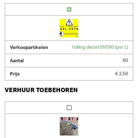
- sleuvenbak: 25 cm

- Graafbak met tanden: 50 cm

- Kofferbak: 120 cm

- inhoud brandstoftank: 45 l

 max 8 uur op teller per dag / 10.8 uur per weekend / 40u per week; extra 
uren worden verrekend aan 1/8ste dagtarief
AFMETINGEN (L X BR X H):
Vulling diesel EN590 (per L)
304 cm x 140 cm x 241 cm
GEWICHT
60
2600.00 kg
€ 2,50
VERHUUR TOEBEHOREN