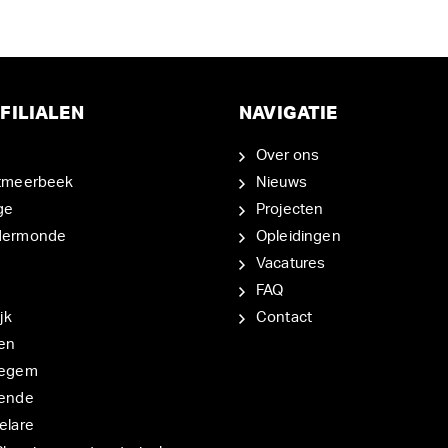
FILIALEN
NAVIGATIE
Over ons
tmeerbeek
Nieuws
ge
Projecten
dermonde
Opleidingen
Vacatures
FAQ
jk
Contact
en
degem
ende
elare