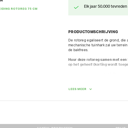
EN
Elk jaar 50.000 tevreden
EIDING ROTOREG 75 CM
PRODUCTOMSCHRIJVING
De rotoreg egaliseert de grond, die a
mechanische tuinhark zal uw terrein 
de bakfrees.

Huur deze rotoreg samen met een b
op het geheel! (korting wordt toeg
motoculteur met honda 10 PK benzi
wielen 5,00 x 12 + kopgewicht met s
rotoreg werkbreedte 75 cm met nive
gewafelde rol werkbreedte 85 cm
LEES MEER
AFMETINGEN (L X BR X H):
200 cm x 100 cm x 110 cm
GEWICHT
230.00 kg