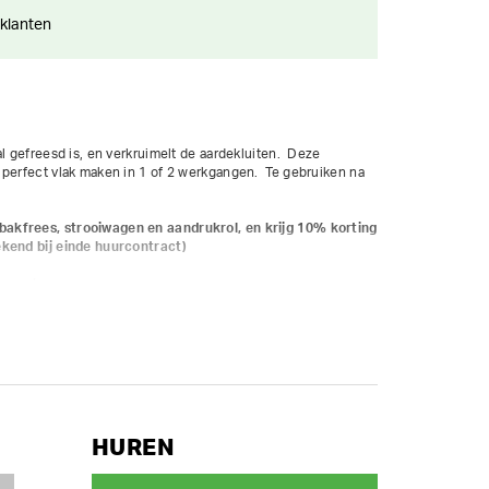
 klanten
l gefreesd is, en verkruimelt de aardekluiten.  Deze 
perfect vlak maken in 1 of 2 werkgangen.  Te gebruiken na 
akfrees, strooiwagen en aandrukrol, en krijg 10% korting 
ekend bij einde huurcontract)
nemotor

upport

lleermes

HUREN