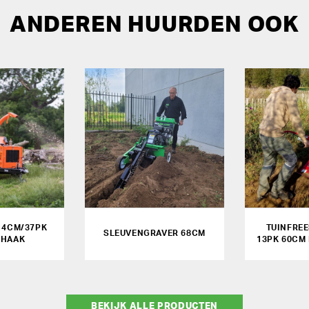
ANDEREN HUURDEN OOK
14CM/37PK
TUINFRE
SLEUVENGRAVER 68CM
KHAAK
13PK 60CM
BEKIJK ALLE PRODUCTEN