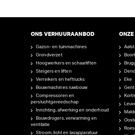
ONS VERHUURAANBOD
ONZE 
Gazon- en tuinmachines
Aalst
Grondverzet
Boor
Hoogwerkers en schaarliften
Brug
Steigers en liften
Den
Verreikers en heftrucks
Eke
Bouwmachines ruwbouw
Gent
Compressoren en
Kortri
persluchtgereedschap
Leuv
Inrichting, afwerking en onderhoud
Mal
Bouwdrogers, verwarming en
Oost
ventilatie
Roes
Stroom, licht en lasapparatuur