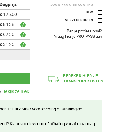
Dagprijs
JOUW PROPASS KORTING
BTW
€ 125,00
VERZEKERINGEN
€ 84,38
Ben je professional?
€ 62,50
Vraag hier je PRO-PASS aan
€ 31,25
BEREKEN HIER JE
TRANSPORTKOSTEN
n?
Bekijk ze hier.