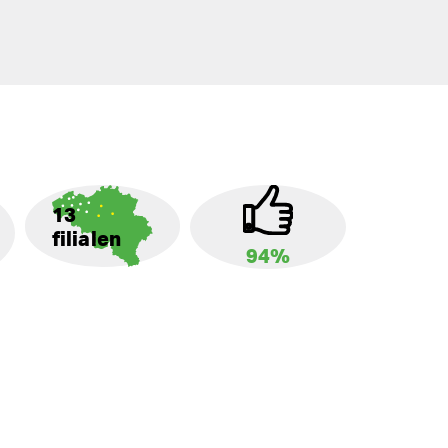
13
filialen
94%