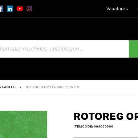
Vacatures
INAANLEG
ROTOREG OP ÉÉNASSER 75 CM
ROTOREG OP
ITEMCODE: 094090000