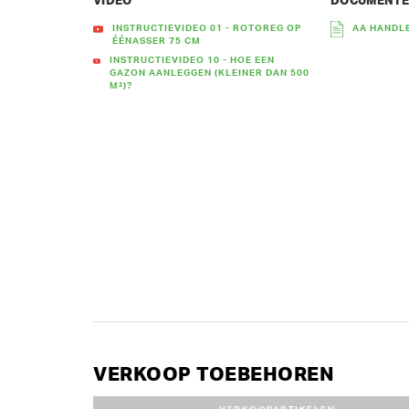
VIDEO
DOCUMENT
INSTRUCTIEVIDEO 01 - ROTOREG OP
AA HANDL
ÉÉNASSER 75 CM
INSTRUCTIEVIDEO 10 - HOE EEN
GAZON AANLEGGEN (KLEINER DAN 500
M²)?
VERKOOP TOEBEHOREN