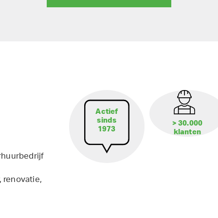
Actief
sinds
> 30.000
1973
klanten
rhuurbedrijf
 renovatie,