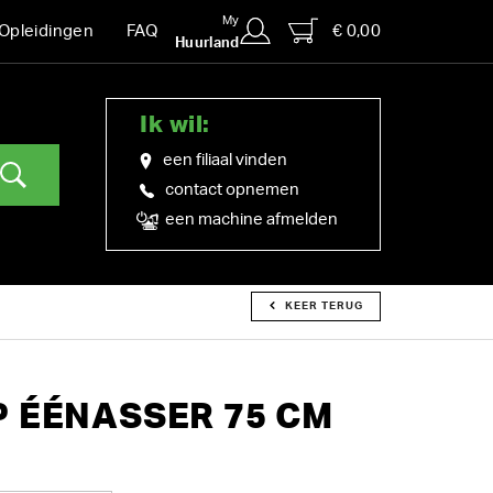
My
€ 0,00
Opleidingen
FAQ
Huurland
Ik wil:
een filiaal vinden
contact opnemen
een machine afmelden
KEER TERUG
 ÉÉNASSER 75 CM