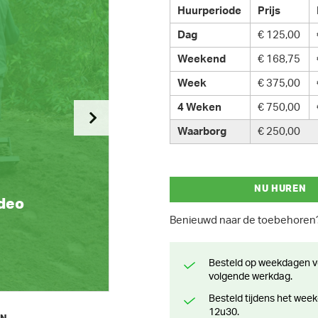
Huurperiode
Prijs
Dag
€ 125,00
Weekend
€ 168,75
Week
€ 375,00
4 Weken
€ 750,00
Waarborg
€ 250,00
NU HUREN
ideo
Benieuwd naar de toebehore
Besteld op weekdagen voor 13 uur? Klaar voor levering of afhaling de
volgende werkdag.
Besteld tijdens het weekend? Klaar voor levering of afhaling vanaf maandag
12u30.