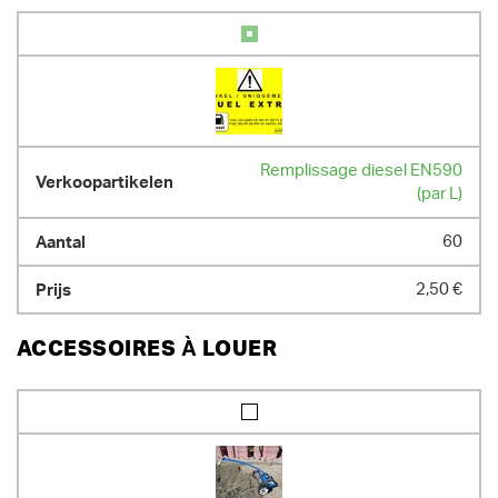
Bacs gratuits au choix toujours inclus :

- Bac de tranchées : 25 cm

- Godet à dents : 50 cm

- Godet de curage : 120 cm

- capacité du réservoir à carburant : 45 L

- max 8 heures au compteur par jour / 10.8 heures par week-end / 40h 
par semaine ; heures supplémentaires facturées au prorata
DIMENSIONS (L X L X H) :
Remplissage diesel EN590
(par L)
304 cm x 140 cm x 241 cm
POIDS
60
2600.00 kg
2,50 €
ACCESSOIRES À LOUER