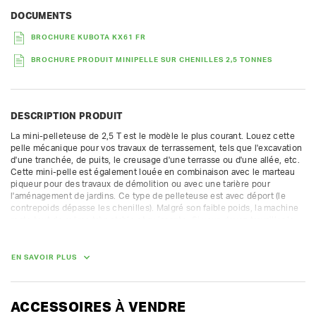
DOCUMENTS
BROCHURE KUBOTA KX61 FR
BROCHURE PRODUIT MINIPELLE SUR CHENILLES 2,5 TONNES
DESCRIPTION PRODUIT
La mini-pelleteuse de 2,5 T est le modèle le plus courant. Louez cette 
pelle mécanique pour vos travaux de terrassement, tels que l'excavation 
d'une tranchée, de puits, le creusage d'une terrasse ou d'une allée, etc. 
Cette mini-pelle est également louée en combinaison avec le marteau 
piqueur pour des travaux de démolition ou avec une tarière pour 
l'aménagement de jardins. Ce type de pelleteuse est avec déport (le 
contrepoids dépasse les chenilles). Malgré son faible poids, la machine 
reste tout de même très stable et puissante. Si vous devez travailler le 
long d'un mur, nous vous conseillons de louer une mini-pelleteuse 3,5 T, 
sans déport.

EN SAVOIR PLUS
Le prix de location comprend 3 godets.  Largeur de voie 140 cm.

profondeur d'excavation max 2,49 m

hauteur de déversement max 4,36 m

ACCESSOIRES À VENDRE