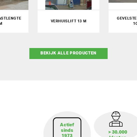
ASTLENGTE
GEVELSTEI
VERHUISLIFT 13 M
 M
1
BEKIJK ALLE PRODUCTEN
Actief
sinds
> 30.000
1973