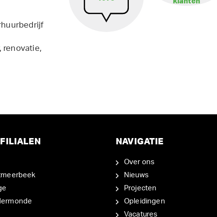
klanten
rhuurbedrijf
 renovatie,
FILIALEN
NAVIGATIE
Over ons
tmeerbeek
Nieuws
ge
Projecten
dermonde
Opleidingen
Vacatures