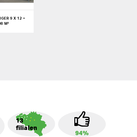
GER 9 X 12 =
08 M²
13
filialen
94%