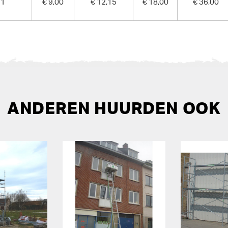
1
€ 9,00
€ 12,15
€ 18,00
€ 36,00
ANDEREN HUURDEN OOK