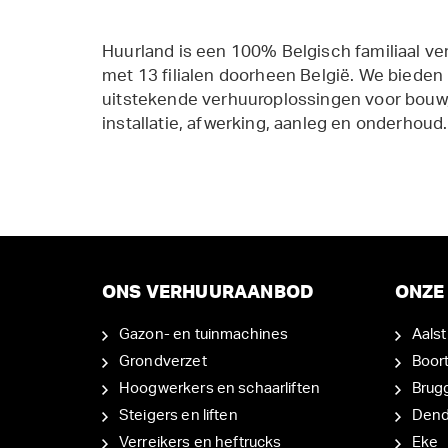
Huurland is een 100% Belgisch familiaal ve
met 13 filialen doorheen België. We bieden
uitstekende verhuuroplossingen voor bouw,
installatie, afwerking, aanleg en onderhoud.
ONS VERHUURAANBOD
ONZE 
Gazon- en tuinmachines
Aalst
Grondverzet
Boor
Hoogwerkers en schaarliften
Brug
Steigers en liften
Den
Verreikers en heftrucks
Eke