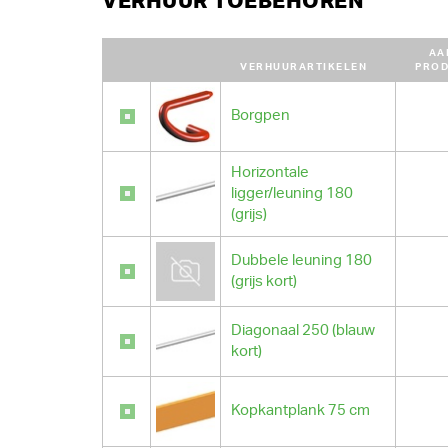
VERHUUR TOEBEHOREN
AA
VERHUURARTIKELEN
PRO
Borgpen
Horizontale
ligger/leuning 180
(grijs)
Dubbele leuning 180
(grijs kort)
Diagonaal 250 (blauw
kort)
Kopkantplank 75 cm