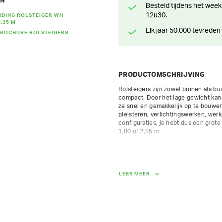
EN
Besteld tijdens het weekend? Klaar voor levering of afhaling vanaf maandag
12u30.
IDING ROLSTEIGER WH
2.35 M
Elk jaar 50.000 tevreden
ROCHURE ROLSTEIGERS
PRODUCTOMSCHRIJVING
Rolsteigers zijn zowel binnen als bui
compact. Door het lage gewicht kan e
ze snel en gemakkelijk op te bouwen.
pleisteren, verlichtingswerken, werk
configuraties, je hebt dus een grote f
1,80 of 2,85 m.

Alle onderdelen (plateaus, leuningen,
steigerhoogte: 3,60 m

stahoogte: 2,35 m

LEES MEER
werkhoogte: 4,35 m
