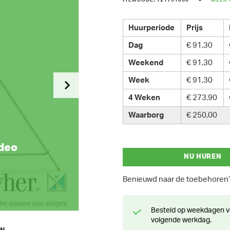
ITEMCODE: 121751030
MEER 
Huurperiode
Prijs
Dag
€ 91,30
Weekend
€ 91,30
Week
€ 91,30
4 Weken
€ 273,90
Waarborg
€ 250,00
ideo
NU HUREN
Benieuwd naar de toebehore
Besteld op weekdagen voor 13 uur? Klaar voor levering of afhaling de
volgende werkdag.