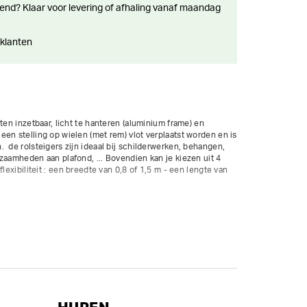
 klanten
ten inzetbaar, licht te hanteren (aluminium frame) en 
en stelling op wielen (met rem) vlot verplaatst worden en is 
  de rolsteigers zijn ideaal bij schilderwerken, behangen, 
zaamheden aan plafond, ... Bovendien kan je kiezen uit 4 
lexibiliteit : een breedte van 0,8 of 1,5 m - een lengte van 
 kantplanken en zijsteunen) zijn inbegrepen in de prijs.
