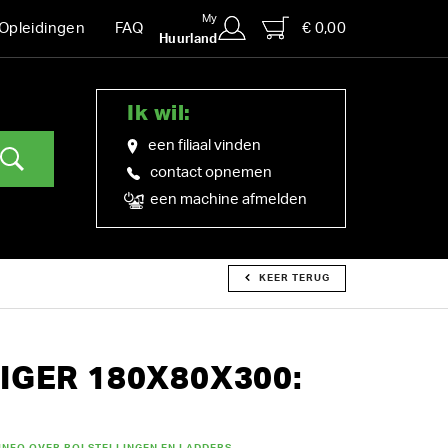
My
€ 0,00
Opleidingen
FAQ
Huurland
Ik wil:
een filiaal vinden
contact opnemen
een machine afmelden
KEER TERUG
IGER 180X80X300: