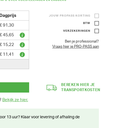
INFO OVER ROLSTELLINGEN EN LADDERS
Dagprijs
JOUW PROPASS KORTING
BTW
€ 91,30
VERZEKERINGEN
€ 45,65
Ben je professional?
€ 15,22
Vraag hier je PRO-PASS aan
€ 11,41
BEREKEN HIER JE
TRANSPORTKOSTEN
n?
Bekijk ze hier.