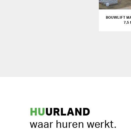
BOUWLIFT M
7,5
HU
URLAND
waar huren werkt.