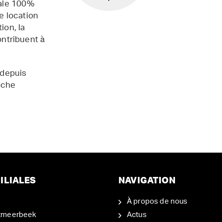
iale 100%
e location
ion, la
contribuent à
 depuis
oche
ILIALES
NAVIGATION
À propos de nous
tmeerbeek
Actus