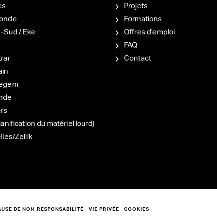
es
Projets
onde
Formations
-Sud / Eke
Offres d’emploi
d
FAQ
rai
Contact
ain
degem
nde
ers
lanification du matériel lourd)
lles/Zellik
AUSE DE NON-RESPONSABILITÉ
VIE PRIVÉE
COOKIES