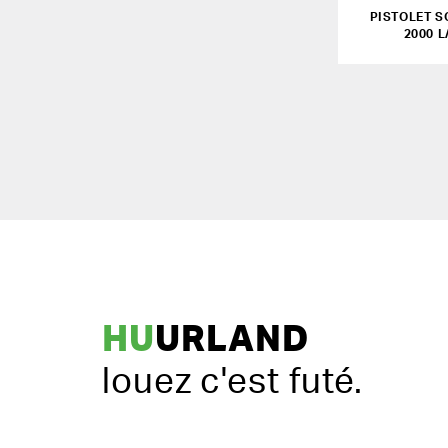
PISTOLET S
2000 L
HU
URLAND
louez c'est futé.