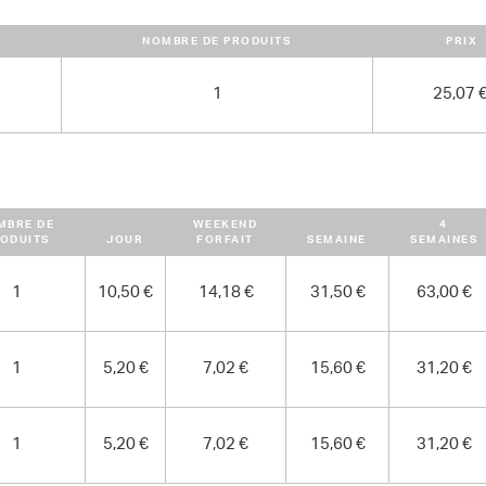
POIDS
NOMBRE DE PRODUITS
PRIX
202.00 kg
1
25,07 
MBRE DE
WEEKEND
4
ODUITS
JOUR
FORFAIT
SEMAINE
SEMAINES
1
10,50 €
14,18 €
31,50 €
63,00 €
1
5,20 €
7,02 €
15,60 €
31,20 €
1
5,20 €
7,02 €
15,60 €
31,20 €