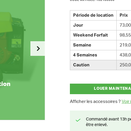
CODE ARTICLE: 162100000
Période de location
Prix
Jour
73,00
Weekend Forfait
98,55
Semaine
219,0
4 Semaines
438,0
Caution
250,0
tion
LOUER MAINTEN
Afficher les accessoires ?
Voir i
Commandé avant 13h pendant la semaine? Livré le jour suivant ou prêt à
être enlevé.