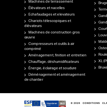
Machines de terrassement
Brug
Élévateurs et nacelles
Term
Echafaudages et elevateurs
Gand
Chariots télescopiques et
Gan
élévateurs
Court
Machines de construction gros
Louv
œuvre
Mal
Compresseurs et outils à air
Oste
comprimé
Roul
Aménagement, finition et entretien
XL (P
Chauffage, déshumidificateurs
Bruxe
Énergie, éclairage et soudure
Déménagement et aménagement
de chantier
© 2026
CONDITIONS
CL