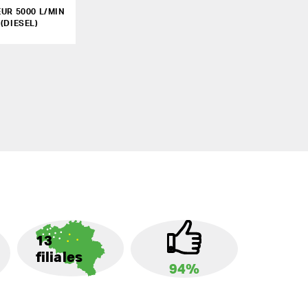
UR 5000 L/MIN
 (DIESEL)
13
filiales
94%