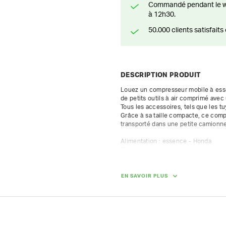
Commandé pendant le weekend? Livré ou prêt à être enlevé à partir du lundi
à 12h30.
50.000 clients satisfai
DESCRIPTION PRODUIT
Louez un compresseur mobile à essen
de petits outils à air comprimé avec u
Tous les accessoires, tels que les tu
Grâce à sa taille compacte, ce comp
transporté dans une petite camionnet
Alimentation : essence - Honda

Fiche technique :

- débit d'air émis : 1300 L/min

- pression : 7 bar

- 1 sortie d'air avec accouplement à g
EN SAVOIR PLUS
- niveau sonore 97 dBA
DIMENSIONS (L X L X H) :
108 cm x 80 cm x 79 cm