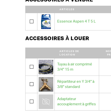
ARTICLES
Essence Aspen 4 T 5 L
ACCESSOIRES À LOUER
ARTICLES DE
NO
LOCATION
PR
Tuyau à air comprimé
3/4" 15 m
Répartiteur en Y 3/4" à
3/8" standard
Adaptateur
accouplement à griffes