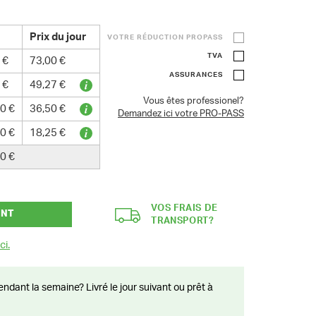
Prix du jour
VOTRE RÉDUCTION PROPASS
TVA
 €
73,00 €
ASSURANCES
 €
49,27 €
Vous êtes professionel?
0 €
36,50 €
Demandez ici votre PRO-PASS
0 €
18,25 €
0 €
VOS FRAIS DE
ANT
TRANSPORT?
ci.