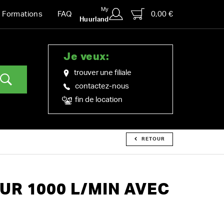
My
0,00 €
Formations
FAQ
Huurland
Je veux:
trouver une filiale
contactez-nous
fin de location
RETOUR
R 1000 L/MIN AVEC