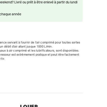
ts chaque année
ce servant à fournir de l'air comprimé pour toutes sortes 
n débit d'air allant jusque 1000 L/min.  

yaux à air comprimé et les lubrificateurs, sont disponibles. 
resseur est extrêmement pratique et peut être facilement 
te.

riffes 3/4"

LOUER