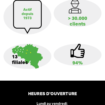
Actif
depuis
> 30.000
1973
clients
13
filiales
94%
HEURES D'OUVERTURE
Lundi au vendredi: