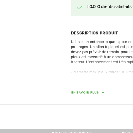
50.000 clients satisfai
DESCRIPTION PRODUIT
Utilisez un enfonce-piquets pour enf
pâturages. Un pilon à piquet est plu
devez pas prévoir de remblai pour le
pieux est raccordé à un compresseur 
tracteur. L'enfoncement est très rapi
- diamètre max. pieux ronds : 105 m
- dim. max. pieux carrés : 92 x 92 mm
- pression 7 bar

- consommation d'air : 1500 L/min

- 1600 coups/min
EN SAVOIR PLUS
DIMENSIONS (L X L X H) :
11 cm x 27 cm x 45 cm
POIDS
26.00 kg