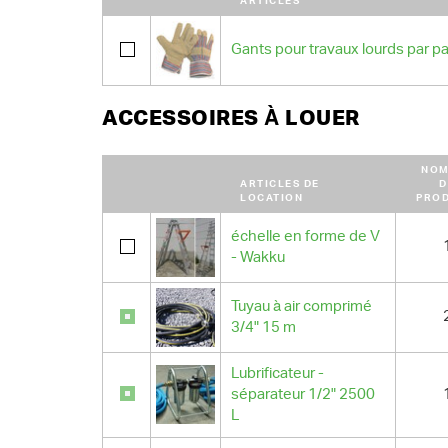
ARTICLES
Gants pour travaux lourds par pa
ACCESSOIRES À LOUER
NOM
ARTICLES DE
D
LOCATION
PROD
échelle en forme de V
- Wakku
Tuyau à air comprimé
3/4" 15 m
Lubrificateur -
séparateur 1/2" 2500
L