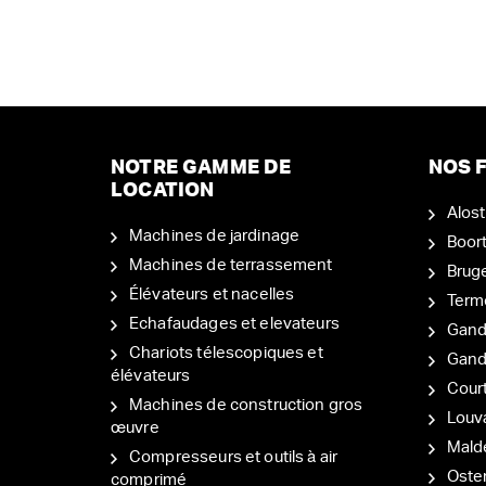
NOTRE GAMME DE
NOS F
LOCATION
Alost
Machines de jardinage
Boor
Machines de terrassement
Brug
Élévateurs et nacelles
Term
Echafaudages et elevateurs
Gand
Chariots télescopiques et
Gan
élévateurs
Court
Machines de construction gros
Louv
œuvre
Mal
Compresseurs et outils à air
Oste
comprimé