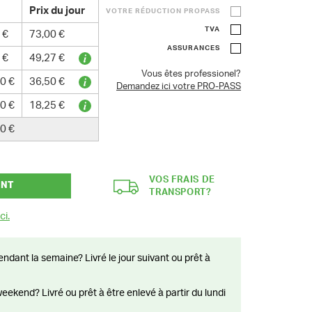
Prix du jour
VOTRE RÉDUCTION PROPASS
TVA
 €
73,00 €
ASSURANCES
 €
49,27 €
Vous êtes professionel?
0 €
36,50 €
Demandez ici votre PRO-PASS
0 €
18,25 €
0 €
VOS FRAIS DE
ANT
TRANSPORT?
ci.