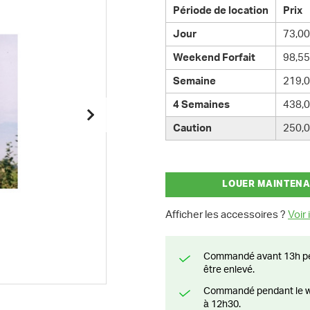
Période de location
Prix
Jour
73,00
Weekend Forfait
98,55
Semaine
219,0
4 Semaines
438,0
Caution
250,0
LOUER MAINTEN
Afficher les accessoires ?
Voir i
Commandé avant 13h pendant la semaine? Livré le jour suivant ou prêt à
être enlevé.
Commandé pendant le weekend? Livré ou prêt à être enlevé à partir du lundi
à 12h30.