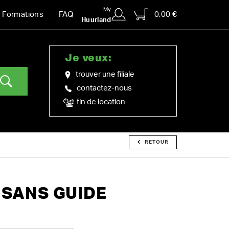
My
0,00 €
Formations
FAQ
Huurland
Je veux:
trouver une filiale
contactez-nous
fin de location
RETOUR
 SANS GUIDE