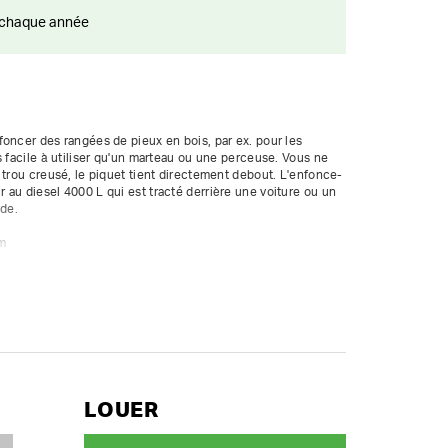
ts chaque année
oncer des rangées de pieux en bois, par ex. pour les 
s facile à utiliser qu'un marteau ou une perceuse. Vous ne 
 trou creusé, le piquet tient directement debout. L'enfonce-
au diesel 4000 L qui est tracté derrière une voiture ou un 
de.

m



LOUER