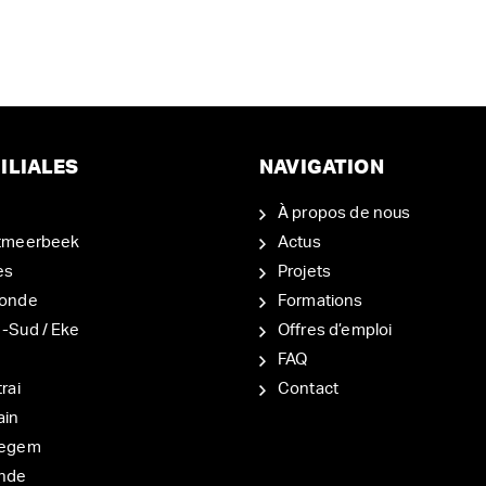
ILIALES
NAVIGATION
À propos de nous
tmeerbeek
Actus
es
Projets
onde
Formations
-Sud / Eke
Offres d’emploi
d
FAQ
rai
Contact
ain
degem
nde