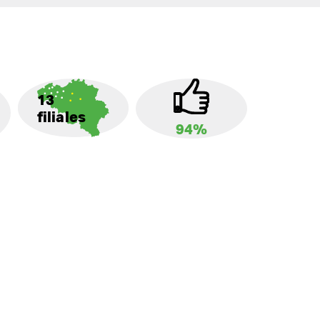
13
filiales
94%