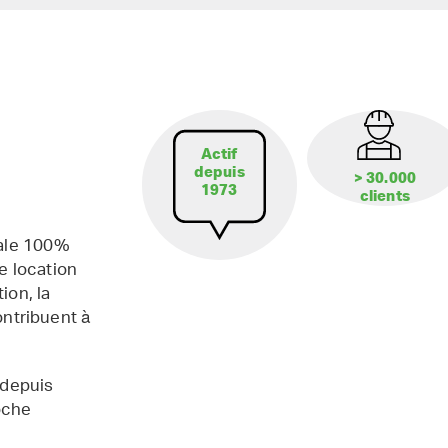
Actif
depuis
> 30.000
1973
clients
iale 100%
e location
ion, la
contribuent à
 depuis
oche