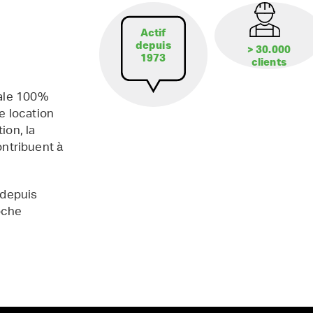
Actif
depuis
> 30.000
1973
clients
iale 100%
e location
ion, la
contribuent à
 depuis
oche