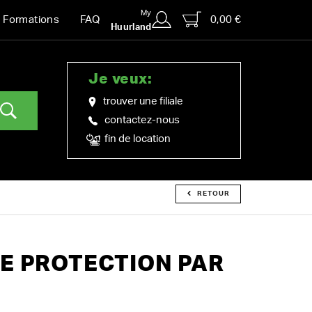
My
0,00 €
Formations
FAQ
Huurland
Je veux:
trouver une filiale
contactez-nous
fin de location
RETOUR
E PROTECTION PAR