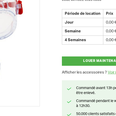
CODE ARTICLE: 252010000
Période de location
Prix
Jour
0,00 
Semaine
0,00 
4 Semaines
0,00 
LOUER MAINTEN
Afficher les accessoires ?
Voir i
Commandé avant 13h pendant la semaine? Livré le jour suivant ou prêt à
être enlevé.
Commandé pendant le weekend? Livré ou prêt à être enlevé à partir du lundi
à 12h30.
50.000 clients satisfai