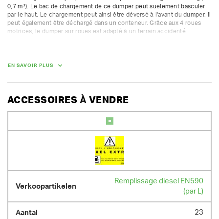
0,7 m³). Le bac de chargement de ce dumper peut suelement basculer 
par le haut. Le chargement peut ainsi être déversé à l'avant du dumper. Il 
peut également être déchargé dans un conteneur. Grâce aux 4 roues 
motrices, le dumper sur roues est adapté à un terrain accidenté.

- moteur diesel 23 ch

- capacité de charge 1200 kg

- basculement par le haut

EN SAVOIR PLUS
- poids 1375 kg

- max 8 heures au compteur par jour / 10.8 heures par week-end ; heures 
supplémentaires facturées à 1/8e du tarif journalier
ACCESSOIRES À VENDRE
DIMENSIONS (L X L X H) :
315 cm x 120 cm x 245 cm
POIDS
1375.00 kg
Remplissage diesel EN590
(par L)
23